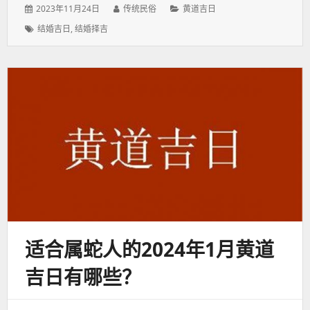
发
作
分
2023年11月24日
传统民俗
黄道吉日
表
者：
类：
标
结婚吉日
,
结婚择吉
于：
签：
适合属蛇人的2024年1月黄道
吉日有哪些？