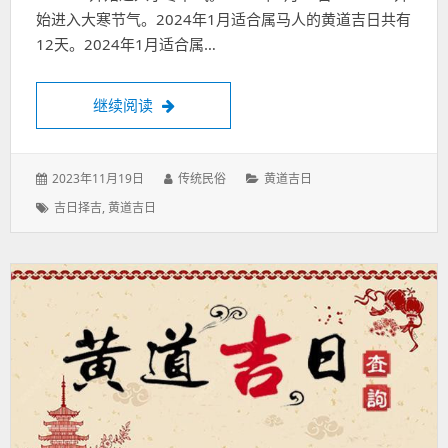
始进入大寒节气。2024年1月适合属马人的黄道吉日共有
12天。2024年1月适合属…
属马人2024年1月有哪些天是黄道吉日？
继续阅读
发
作
分
2023年11月19日
传统民俗
黄道吉日
表
者：
类：
标
吉日择吉
,
黄道吉日
于：
签：