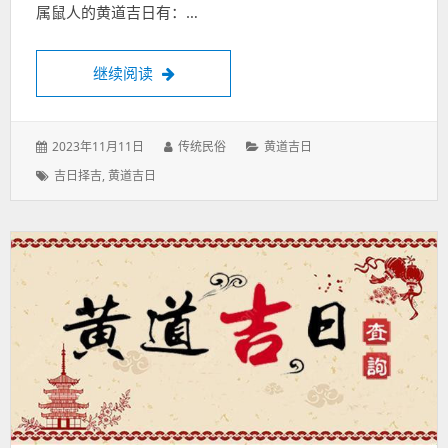
属鼠人的黄道吉日有：…
生肖属鼠人2024年1月的黄道吉日查询
继续阅读
发
作
分
2023年11月11日
传统民俗
黄道吉日
表
者：
类：
标
吉日择吉
,
黄道吉日
于：
签：