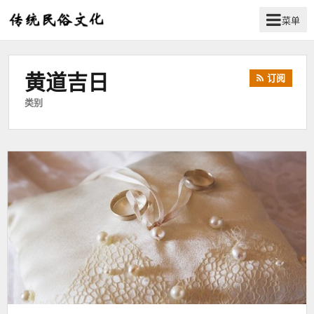
菜单
弘
扬
传
黄道吉日
订阅
统
民
类别
俗
文
化