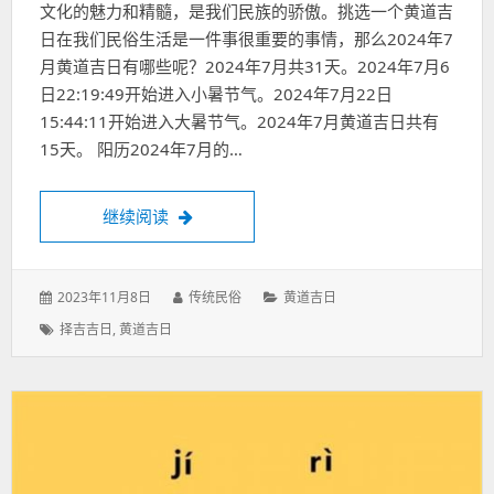
文化的魅力和精髓，是我们民族的骄傲。挑选一个黄道吉
日在我们民俗生活是一件事很重要的事情，那么2024年7
月黄道吉日有哪些呢？2024年7月共31天。2024年7月6
日22:19:49开始进入小暑节气。2024年7月22日
15:44:11开始进入大暑节气。2024年7月黄道吉日共有
15天。 阳历2024年7月的…
24年7月黄道吉日查询一览表，阳历24年7
继续阅读
发
作
分
2023年11月8日
传统民俗
黄道吉日
表
者：
类：
标
择吉吉日
,
黄道吉日
于：
签：