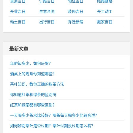
黄道吉日
订婚吉日
领证吉日
结婚嫁娶
开业吉日
生意合同
装修吉日
开工动工
动土吉日
出行吉日
乔迁新居
搬家吉日
最新文章
年俗知多少，如何庆贺？
酒桌上的规矩你知道哪些？
茶叶知识，教你正确的取茶方法
你知道红茶和绿茶的区别吗
红茶和绿茶都有哪些区别？
一天喝多少茶水比较好？喝茶每天喝多少比较合适？
如何辨别茶叶是否过期？茶叶过期没过期怎么看？