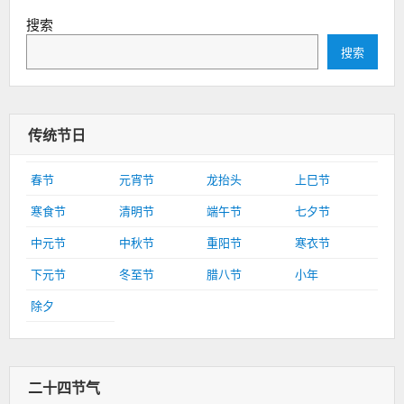
搜索
搜索
传统节日
春节
元宵节
龙抬头
上巳节
寒食节
清明节
端午节
七夕节
中元节
中秋节
重阳节
寒衣节
下元节
冬至节
腊八节
小年
除夕
二十四节气