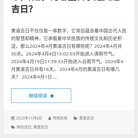
吉日？
黄道吉日不仅仅是一串数字，它背后蕴含着中国古代人民
的智慧和精神，它承载着中华民族的传统文化和历史积
淀。那么2024年4月黄道吉日有哪些呢？2024年4月共
30天。2024年4月4日15:02:03开始进入清明节气。
2024年4月19日21:59:33开始进入谷雨节气。2024年4
月黄道吉日共有16天。 2024年4月的黄道吉日有哪几
天？ 2024年4月1日 …
4月份黄道吉日一览表2024年，阳历4月哪
继续阅读
发
作
分
2023年11月8日
传统民俗
黄道吉日
表
者：
类：
标
择吉吉日
,
黄道吉日
于：
签：