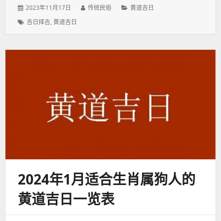
发
作
分
2023年11月17日
传统民俗
黄道吉日
表
者：
类：
标
吉日择吉
,
黄道吉日
于：
签：
2024年1月适合生肖属狗人的
黄道吉日一览表