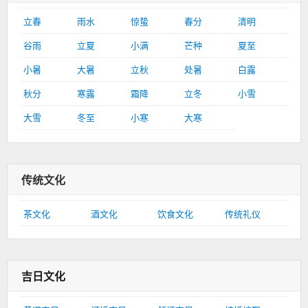
立春
雨水
惊蛰
春分
清明
谷雨
立夏
小满
芒种
夏至
小暑
大暑
立秋
处暑
白露
秋分
寒露
霜降
立冬
小雪
大雪
冬至
小寒
大寒
传统文化
茶文化
酒文化
饮食文化
传统礼仪
吉日文化