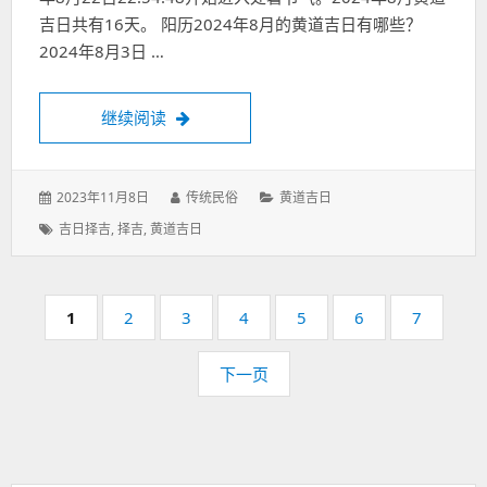
吉日共有16天。 阳历2024年8月的黄道吉日有哪些？
2024年8月3日 …
2024年8月中的黄道吉日有哪些？阳历8月黄
继续阅读
发
作
分
2023年11月8日
传统民俗
黄道吉日
表
者：
类：
标
吉日择吉
,
择吉
,
黄道吉日
于：
签：
分
页
页
页
页
页
页
页
页
1
2
3
4
5
6
7
码：
码：
码：
码：
码：
码：
码：
下一页