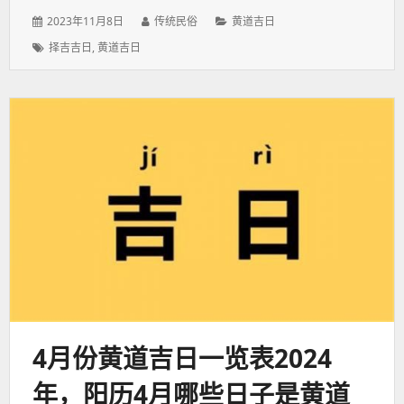
发
作
分
2023年11月8日
传统民俗
黄道吉日
表
者：
类：
标
择吉吉日
,
黄道吉日
于：
签：
4月份黄道吉日一览表2024
年，阳历4月哪些日子是黄道