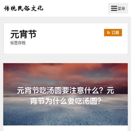
菜单
弘
扬
传
元宵节
订阅
统
民
标签存档
俗
文
化