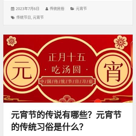
发
作
分
2023年7月6日
传统民俗
元宵节
表
者：
类：
标
传统节日
,
元宵节
于：
签：
元宵节的传说有哪些？元宵节
的传统习俗是什么？