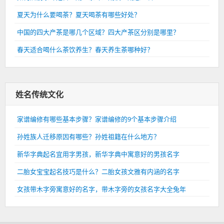
夏天为什么要喝茶？夏天喝茶有哪些好处？
中国的四大产茶是哪几个区域？四大产茶区分别是哪里？
春天适合喝什么茶饮养生？春天养生茶哪种好？
姓名传统文化
家谱编修有哪些基本步骤？家谱编修的9个基本步骤介绍
孙姓族人迁移原因有哪些？孙姓祖籍在什么地方？
新华字典起名宜用字男孩，新华字典中寓意好的男孩名字
二胎女宝宝起名技巧是什么？二胎女孩文雅有内涵的名字
女孩带木字旁寓意好的名字，带木字旁的女孩名字大全兔年