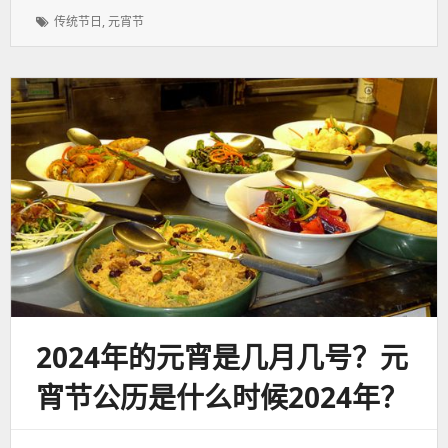
表
者：
类：
标
传统节日
,
元宵节
于：
签：
2024年的元宵是几月几号？元
宵节公历是什么时候2024年？