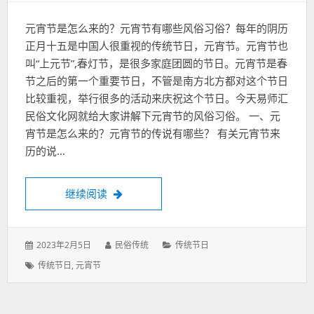
元宵节是怎么来的？元宵节有哪些风俗习俗？每年的阴历
正月十五是中国人很重视的传统节日，元宵节。元宵节也
叫“上元节”,春灯节，是很多家庭团圆的节日。元宵节是春
节之后的第一个重要节日，不管是南方北方都对这个节日
比较重视，举行很多的活动来庆祝这个节日。今天易师汇
民俗文化网就给大家讲解下元宵节的风俗习俗。 一、元
宵节是怎么来的？元宵节的传说有哪些？ 有关元宵节来
历的说…
元宵节的传说有哪些？元宵节的传统习俗是
继续阅读
发
作
分
2023年2月5日
民俗传统
传统节日
表
者：
类：
标
传统节日
,
元宵节
于：
签：