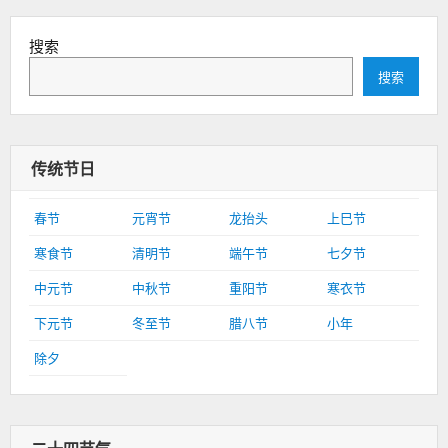
搜索
搜索
传统节日
春节
元宵节
龙抬头
上巳节
寒食节
清明节
端午节
七夕节
中元节
中秋节
重阳节
寒衣节
下元节
冬至节
腊八节
小年
除夕