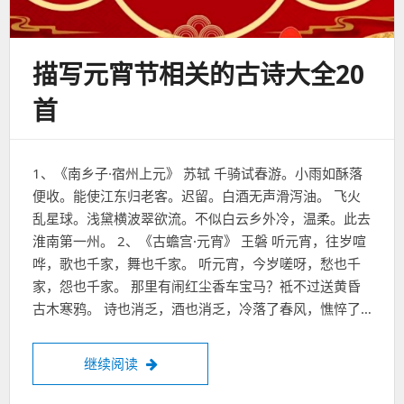
描写元宵节相关的古诗大全20
首
1、《南乡子·宿州上元》 苏轼 千骑试春游。小雨如酥落
便收。能使江东归老客。迟留。白酒无声滑泻油。 飞火
乱星球。浅黛横波翠欲流。不似白云乡外冷，温柔。此去
淮南第一州。 2、《古蟾宫·元宵》 王磐 听元宵，往岁喧
哗，歌也千家，舞也千家。 听元宵，今岁嗟呀，愁也千
家，怨也千家。 那里有闹红尘香车宝马？祗不过送黄昏
古木寒鸦。 诗也消乏，酒也消乏，冷落了春风，憔悴了…
描写元宵节相关的古诗大全20首
继续阅读