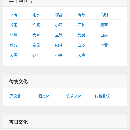
二十四节气
立春
雨水
惊蛰
春分
清明
谷雨
立夏
小满
芒种
夏至
小暑
大暑
立秋
处暑
白露
秋分
寒露
霜降
立冬
小雪
大雪
冬至
小寒
大寒
传统文化
茶文化
酒文化
饮食文化
传统礼仪
吉日文化