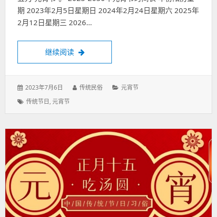
期 2023年2月5日星期日 2024年2月24日星期六 2025年
2月12日星期三 2026…
元宵节是几月几日：农历正月十五，元宵节
继续阅读
发
作
分
2023年7月6日
传统民俗
元宵节
表
者：
类：
标
传统节日
,
元宵节
于：
签：