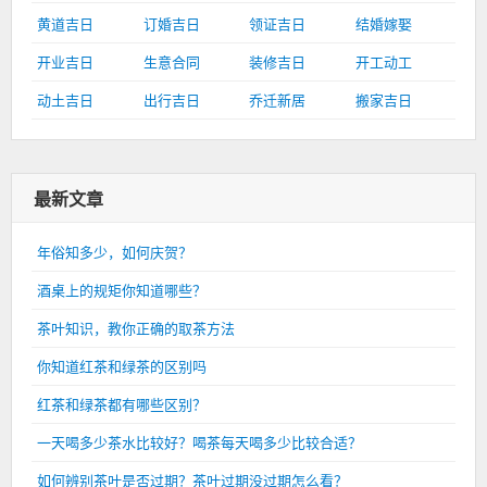
黄道吉日
订婚吉日
领证吉日
结婚嫁娶
开业吉日
生意合同
装修吉日
开工动工
动土吉日
出行吉日
乔迁新居
搬家吉日
最新文章
年俗知多少，如何庆贺？
酒桌上的规矩你知道哪些？
茶叶知识，教你正确的取茶方法
你知道红茶和绿茶的区别吗
红茶和绿茶都有哪些区别？
一天喝多少茶水比较好？喝茶每天喝多少比较合适？
如何辨别茶叶是否过期？茶叶过期没过期怎么看？