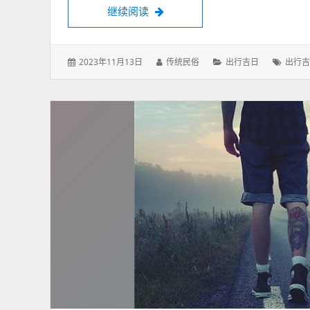
2024年9月出行吉日查询，24年
继续阅读
发
作
分
标
2023年11月13日
传统民俗
出行吉日
出行吉
表
者：
类：
签：
于：