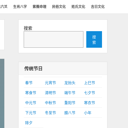
易六爻
生肖八字
紫薇命理
民俗文化
姓氏文化
吉日文化
搜索
搜
索
传统节日
春节
元宵节
龙抬头
上巳节
寒食节
清明节
端午节
七夕节
中元节
中秋节
重阳节
寒衣节
下元节
冬至节
腊八节
小年
除夕