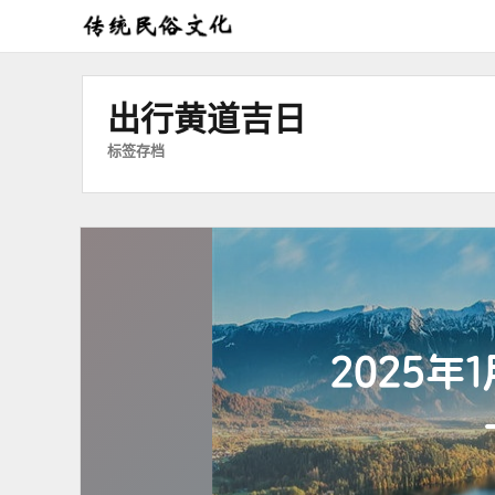
弘
扬
传
出行黄道吉日
统
标签存档
民
俗
文
化