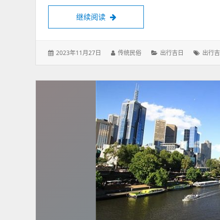
2025年8月出行黄道吉日一览表
继续阅读
发
作
分
标
2023年11月27日
传统民俗
出行吉日
出行吉
表
者：
类：
签：
于：