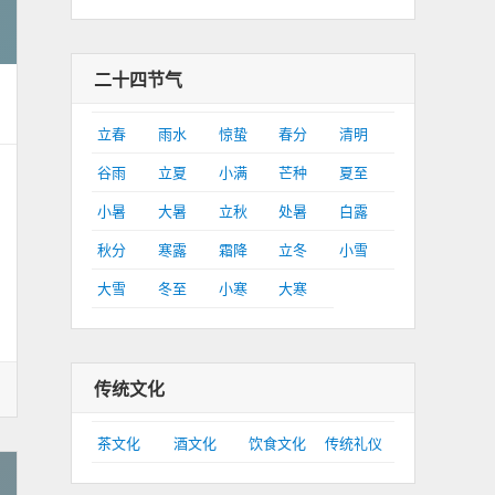
二十四节气
立春
雨水
惊蛰
春分
清明
谷雨
立夏
小满
芒种
夏至
小暑
大暑
立秋
处暑
白露
秋分
寒露
霜降
立冬
小雪
大雪
冬至
小寒
大寒
传统文化
茶文化
酒文化
饮食文化
传统礼仪