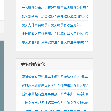
一天喝多少茶水比较好？喝茶每天喝多少比较合适？
如何辨别茶叶是否过期？茶叶过期没过期怎么看？
夏天为什么要喝茶？夏天喝茶有哪些好处？
中国的四大产茶是哪几个区域？四大产茶区分别是哪里？
春天适合喝什么茶饮养生？春天养生茶哪种好？
姓名传统文化
家谱编修有哪些基本步骤？家谱编修的9个基本步骤介绍
孙姓族人迁移原因有哪些？孙姓祖籍在什么地方？
新华字典起名宜用字男孩，新华字典中寓意好的男孩名字
二胎女宝宝起名技巧是什么？二胎女孩文雅有内涵的名字