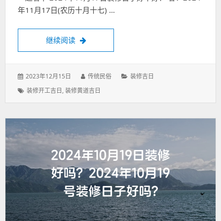
年11月17日(农历十月十七) …
2024年11月17日装修日子好不好？2024
继续阅读
发
作
分
2023年12月15日
传统民俗
装修吉日
表
者：
类：
标
装修开工吉日
,
装修黄道吉日
于：
签：