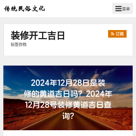
菜单
弘
扬
传
装修开工吉日
订阅
统
民
标签存档
俗
文
化