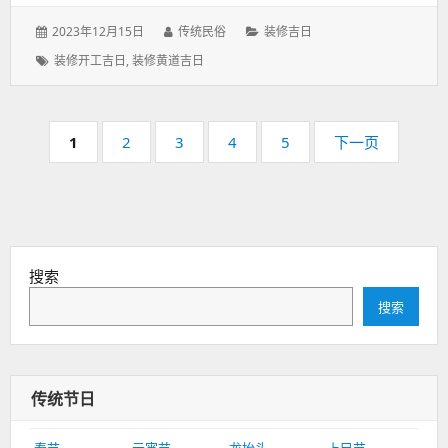
发
作
分
2023年12月15日
传统民俗
装修吉日
表
者：
类：
标
装修开工吉日
,
装修黄道吉日
于：
签：
分
页
页
页
页
页
页
1
2
3
4
5
下一页
码：
码：
码：
码：
码：
搜索
搜索
传统节日