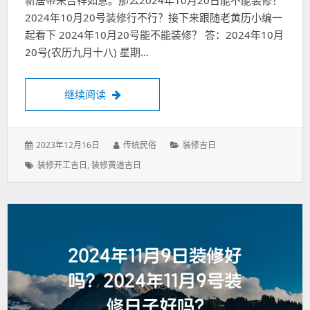
新居带来吉祥如意。那么2024年10月20日能不能装修？
2024年10月20号装修行不行？接下来跟随老黄历小编一
起看下 2024年10月20号能不能装修？ 答：2024年10月
20号(农历九月十八) 星期…
2024年10月20日能不能装修？2024年10
继续阅读
发
作
分
2023年12月16日
传统民俗
装修吉日
表
者：
类：
标
装修开工吉日
,
装修黄道吉日
于：
签：