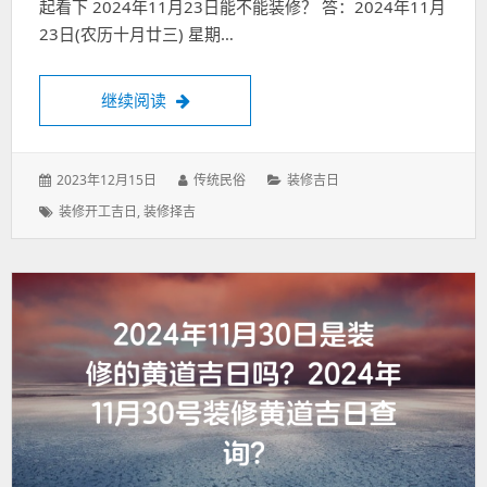
起看下 2024年11月23日能不能装修？ 答：2024年11月
23日(农历十月廿三) 星期…
2024年11月23日能不能装修？2024年11
继续阅读
发
作
分
2023年12月15日
传统民俗
装修吉日
表
者：
类：
标
装修开工吉日
,
装修择吉
于：
签：