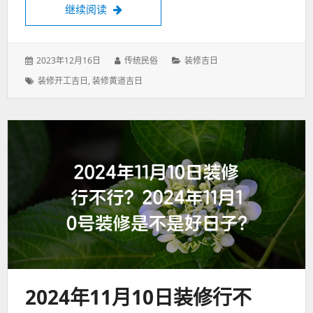
2024年11月9日装修好吗？2024年11月
继续阅读
发
作
分
2023年12月16日
传统民俗
装修吉日
表
者：
类：
标
装修开工吉日
,
装修黄道吉日
于：
签：
2024年11月10日装修行不