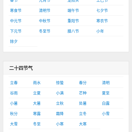
春节
元宵节
龙抬头
上巳节
寒食节
清明节
端午节
七夕节
中元节
中秋节
重阳节
寒衣节
下元节
冬至节
腊八节
小年
除夕
二十四节气
立春
雨水
惊蛰
春分
清明
谷雨
立夏
小满
芒种
夏至
小暑
大暑
立秋
处暑
白露
秋分
寒露
霜降
立冬
小雪
大雪
冬至
小寒
大寒