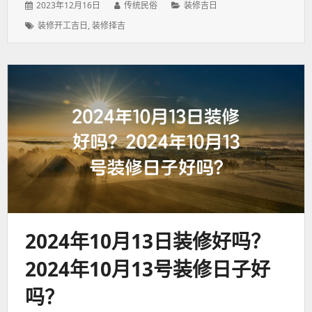
发
作
分
2023年12月16日
传统民俗
装修吉日
表
者：
类：
标
装修开工吉日
,
装修择吉
于：
签：
2024年10月13日装修好吗？
2024年10月13号装修日子好
吗？