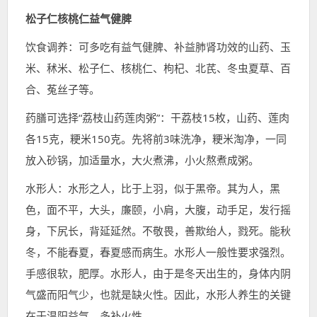
松子仁核桃仁益气健脾
饮食调养：可多吃有益气健脾、补益肺肾功效的山药、玉
米、秫米、松子仁、核桃仁、枸杞、北芪、冬虫夏草、百
合、菟丝子等。
药膳可选择“荔枝山药莲肉粥”：干荔枝15枚，山药、莲肉
各15克，粳米150克。先将前3味洗净，粳米淘净，一同
放入砂锅，加适量水，大火煮沸，小火熬煮成粥。
水形人：水形之人，比于上羽，似于黑帝。其为人，黑
色，面不平，大头，廉颐，小肩，大腹，动手足，发行摇
身，下尻长，背延延然。不敬畏，善欺绐人，戮死。能秋
冬，不能春夏，春夏感而病生。水形人一般性要求强烈。
手感很软，肥厚。水形人，由于是冬天出生的，身体内阴
气盛而阳气少，也就是缺火性。因此，水形人养生的关键
在于温阳益气，多补火性。