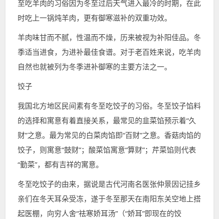
至吃羊肉的习俗因为冬至过后天气进入最冷的时期，在此
时吃上一锅炖羊肉，更有御寒滋补的双重功效。
羊肉味甘而不腻，性温而不燥，历来被视为补阳佳品。冬
季适当进食，为进补最佳食谱。对于老百姓来说，吃羊肉
自然也就被列为冬季进补御寒的主要方法之一。
饺子
我国北方地区民间素有冬至吃饺子的习俗。冬至饺子馅料
的选择和寓意有着直接关系，最常见的韭菜馅预示着“久
财”之意。最为常见的白菜肉馅即“百财”之意。香菇肉馅的
饺子，则寓意“鼓财”；酸菜馅寓意“算财”；芹菜馅则代表
“勤菜”，都有吉祥的寓意。
冬至吃饺子的由来，据说是古代河南名医张仲景因记挂乡
亲们在冬天耳朵受冻，遂于冬至那天在南阳东关空地上搭
起医棚，向穷人舍“祛寒娇耳汤”（“娇耳”即现在的饺