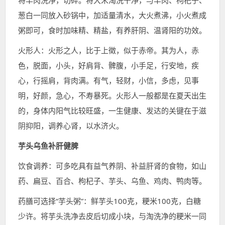
将羊肉洗净，切碎。将大米淘洗干净，与羊肉、枸杞子、
葱白一同放入砂锅中，加适量清水，大火煮沸，小火煮成
粥即可，食时加味精、精盐，有养肝阴、温肾阳的功效。
火形人：火形之人，比于上徵，似于赤帝。其为人，赤
色，脱面，小头，好肩背、髀腹，小手足，行安地，疾
心，行摇肩，背肉满。有气，轻财，小信，多虑，见事
明，好颜，急心，不寿暴死。火形人一般都是在夏天出生
的，身体内阳气比较旺盛，一生健康、发达的关键在于滋
阴抑阳，调养心肾，以水济火。
芋头乌鱼补肝健脾
饮食调养：可多吃具有益气养阴、补益肝肾的食物，如山
药、扁豆、百合、枸杞子、芋头、乌鱼、鸡肉、鸭肉等。
药膳可选择“芋头粥”：鲜芋头100克，粳米100克，白糖
少许。将芋头洗净去皮后切成小块，与淘洗净的粳米一同