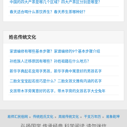
中国的四大产茶是哪几个区域？四大产茶区分别是哪里？
春天适合喝什么茶饮养生？春天养生茶哪种好？
姓名传统文化
家谱编修有哪些基本步骤？家谱编修的9个基本步骤介绍
孙姓族人迁移原因有哪些？孙姓祖籍在什么地方？
新华字典起名宜用字男孩，新华字典中寓意好的男孩名字
二胎女宝宝起名技巧是什么？二胎女孩文雅有内涵的名字
女孩带木字旁寓意好的名字，带木字旁的女孩名字大全兔年
易师汇民俗网
传统姓氏文化
周易传统文化
干支万年历
易象乾坤
弘扬国学 传承经典 科学阅读 请勿迷信