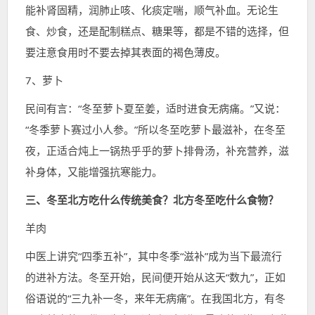
能补肾固精，润肺止咳、化痰定喘，顺气补血。无论生
食、炒食，还是配制糕点、糖果等，都是不错的选择，但
要注意食用时不要去掉其表面的褐色薄皮。
7、萝卜
民间有言：“冬至萝卜夏至姜，适时进食无病痛。”又说：
“冬季萝卜赛过小人参。”所以冬至吃萝卜最滋补，在冬至
夜，正适合炖上一锅热乎乎的萝卜排骨汤，补充营养，滋
补身体，又能增强抗寒能力。
三、冬至北方吃什么传统美食？北方冬至吃什么食物？
羊肉
中医上讲究“四季五补”，其中冬季“滋补”成为当下最流行
的进补方法。冬至开始，民间便开始从这天“数九”，正如
俗语说的“三九补一冬，来年无病痛”。在我国北方，有冬