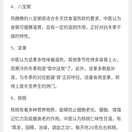
4、八宝粥
热腾腾的八宝粥很适合冬天饮食温热软的要求，中医认为
食粥可健脾温胃，且有一定的滋阴作用，正好对抗冬季干
燥的特性。
5、坚果
中医认为坚果多性味偏温热，其他季节吃得多容易上火，
而寒冷的冬季则是“雪中送炭”了。此外，坚果多数能补
肾，与冬季的对应脏器“肾”正好呼应。适量食用坚果，称
得上是冬至养生的窍门。
6、核桃
核桃有着多种营养物质，能够防止细胞老化、健脑、增强
记忆力及延缓衰老的作用。中医认为核桃仁味性甘温，有
“黑发，固精，治燥，调血之功”。每天吃20克左右核桃，