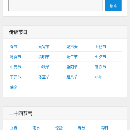
搜索
传统节日
春节
元宵节
龙抬头
上巳节
寒食节
清明节
端午节
七夕节
中元节
中秋节
重阳节
寒衣节
下元节
冬至节
腊八节
小年
除夕
二十四节气
立春
雨水
惊蛰
春分
清明