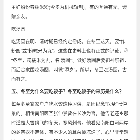
主妇纷纷舂糯米粉(今多为机械辗制)，有的互通有无，馈
赠亲友。
吃汤圆
吃汤圆在明、清时期已经约定俗成。在冬至这天，要“作
粉圆”或“粉糯米为丸”。这些在史料上也有正式的记载，称
“冬至，粉糯米为丸，名‘汤圆’”。做好汤圆后要祀神祭祖，
而后合家围吃汤圆，叫做“添岁”。所以，冬至吃汤圆，古
而有之。
五、冬至为什么要吃饺子？冬至吃饺子的来历是什么？
每至冬至家家户户吃水饺这种习俗，是因纪念“医圣”张仲
景的。相传南阳医圣张仲景曾在长沙为官，他告老还乡那
时适是大雪纷飞的冬天，寒风刺骨。他看见南阳白河两岸
的乡亲衣不遮体，有不少人的耳朵被冻烂了，心里非常难