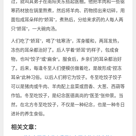
过，就叫其弟子在南阳关东搭起医棚。他把羊肉和一些驱
寒药材放在锅里熬煮，然后将羊肉、药物捞出来切碎，用
面包成耳朵样的“娇耳”，煮熟后，分给来求药的人每人两
只“娇耳”，一大碗肉汤。
人们吃了“娇耳”，喝了“祛寒汤”，浑身暖和，两耳发热，
冻伤的耳朵都治好了。后人学着“娇耳”的样子，包成食
物，也叫“饺子”或“扁食”。服食后，乡亲们的耳朵都治好
了。后来，每逢冬至人们便模仿做着吃，是故形成“捏冻
耳朵”此种习俗。以后人们称它为饺子。冬至吃饺子饺子
可以是猪肉或牛肉、羊肉配上韭菜或茴香、大葱、西葫等
作馅。冬至吃饺子，是纪念医德高尚的“医圣”张仲景。当
然，在北方冬至吃饺子，不仅是一种纪念，也是一种冬日
进补的养生食俗。
相关文章：