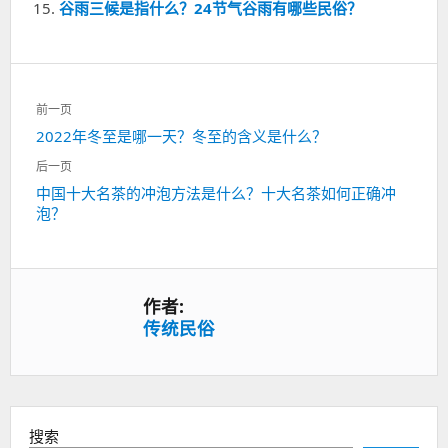
谷雨三候是指什么？24节气谷雨有哪些民俗？
文
前一页
章
上
2022年冬至是哪一天？冬至的含义是什么？
导
一
航
后一页
篇：
下
中国十大名茶的冲泡方法是什么？十大名茶如何正确冲
泡？
一
篇：
作者:
传统民俗
搜索