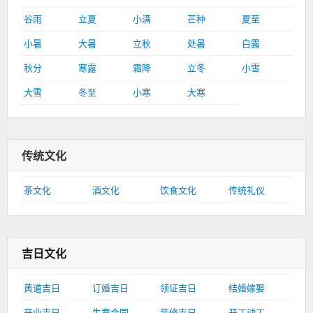
谷雨
立夏
小满
芒种
夏至
小暑
大暑
立秋
处暑
白露
秋分
寒露
霜降
立冬
小雪
大雪
冬至
小寒
大寒
传统文化
茶文化
酒文化
饮食文化
传统礼仪
吉日文化
黄道吉日
订婚吉日
领证吉日
结婚嫁娶
开业吉日
生意合同
装修吉日
开工动工