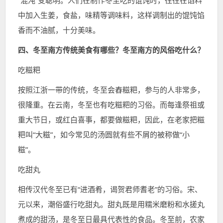
“混沌”变聪明。人们在制作冬至吃的馄饨时，往往在馅料
中加入生姜，食盐，味精等调味料，这样调制出的馄饨馅
香而不油腻，十分美味。
四、冬至南方传统美食有哪些？冬至南方的风俗吃什么？
吃糍粑
按照江浙一带的传统，冬至会舂糍粑，参与的人非常多，
很隆重。在云南，冬至也有吃糍粑的习俗。而每逢祭祖或
重大节日，或红白喜事，都要做糍粑，因此，在老家把糍
粑叫“大糍”，如今常见的汤圆就有些不屑的被称做“小
糍”。
吃甜丸
相传汉代冬至已有“进酒肴，谒贺君师耆老”的习俗。宋、
元以来，潮俗盛行吃甜丸。甜丸既是用糯米磨粉和水搓丸
煮成的甜汤，是冬至日最具代表性的食品。冬至前，农家