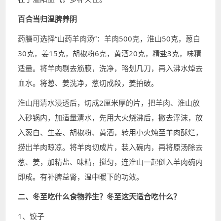
百合当归温脾养阴
药膳可选择“山药羊肉汤”：羊肉500克，淮山50克，葱白
30克，姜15克，胡椒粉6克，黄酒20克，精盐3克，味精
适量。将羊肉剔去筋膜，洗净，略划几刀，再入沸水焯去
血水。将葱、姜洗净，葱切成段，姜拍破。
淮山用清水浸透后，切成2厘米厚的片，把羊肉、淮山放
入砂锅内，加适量清水，先用大火烧沸后，撇去浮沫，放
入葱白、生姜、胡椒粉、黄酒，转用小火炖至羊肉酥烂，
捞出羊肉晾凉。将羊肉切成片，装入碗内，再将原汤除去
葱、姜，加精盐、味精，搅匀，连淮山一起倒入羊肉碗内
即成。有补脾益肾，温中暖下的功效。
二、冬至吃什么食物养生？冬至这天适合吃什么？
1、饺子