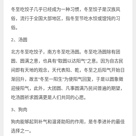
冬至吃饺子几乎已经成为一种习惯，冬至饺子是汉族风
俗，流行于全国大部地区，指冬至节吃水饺或馄饨的习
俗。
2、汤圆
北方冬至吃饺子，南方冬至吃汤圆。冬至吃汤圆除有团
圆、圆满之意，也具有“取圆以达阳气”之意。因为自古民
间即有天地的观念，天代表阳、乾，冬至之后阳气开始日
渐回升，故言“冬至一阳生”为使阳气回复，于是以圆象徵
迎接阳气，此外，大团圆、凡事圆满乃民间普遍的期望，
吃汤圆祈求圆满更是人们共同的心愿。
3、狗肉
狗肉能够起到补气和温肾助阳的作用，是冬季进补的最佳
选择之一。