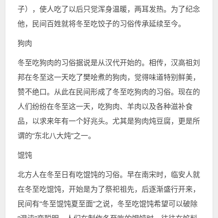
子），使人吃了以后只觉浑身温暖，两耳发热。为了纪念
他，民间百姓就将冬至吃饺子的习俗传承延续至今。
狗肉
冬至吃狗肉的习俗据说是从汉代开始的。相传，汉高祖刘
邦在冬至这一天吃了樊哙煮的狗肉，觉得味道特别鲜美，
赞不绝口。从此在民间形成了冬至吃狗肉的习俗。现在的
人们纷纷在冬至这一天，吃狗肉、羊肉以及各种滋补食
品，以求来年有一个好兆头。尤其是狗肉炖豆腐，更是所
谓的“东北八大炖”之一。
馄饨
北方人在冬至日有吃馄饨的习俗。早在南宋时，临安人就
在冬至吃馄饨，开始是为了祭祀祖先，后逐渐盛行开来，
民间有“冬至馄饨夏至面”之说，冬至吃馄饨希望可以破除