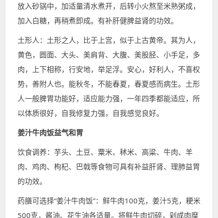
放入砂锅中，加适量清水煮开，后转小火熬至米熟粥成，
加入白糖，再稍煮即成。有补肝健脾益肾的功效。
土形人：土形之人，比于上宫，似于上古黄帝。其为人，
黄色，圆面、大头、美肩背、大腹、美股胫、小手足，多
肉，上下相称，行安地，举足浮。安心，好利人，不喜权
势，善附人也。能秋冬，不能春夏，春夏感而病生。土形
人一般脾胃功能好，适应能力强，一年四季都能适应，所
以体质很好，自我修复力强，自我感觉良好。
姜汁牛肉饭益气和胃
饮食调养：芋头、土豆、粟米、秫米、高粱、牛肉、羊
肉、鸡肉、枸杞、巴戟等食物可具有补益肝肾、理肺益胃
的功效。
药膳可选择“姜汁牛肉饭”：鲜牛肉100克，姜汁5克，粳米
500克，酱油、花生油各适量。将鲜牛肉切碎，剁成肉糜