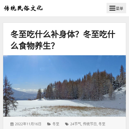
菜单
弘
扬
传
冬至吃什么补身体？冬至吃什
统
民
么食物养生？
俗
文
化
发
分
标
2022年11月16日
冬至
24节气
,
传统节日
,
冬至