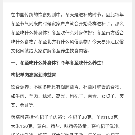
表
类：
签：
于：
在中国传统的饮食规则中，冬天是进补的时节，因此每年
冬至节气到来的时候家家户户就会开始花样进补了，那么
冬至吃什么补身体？冬至吃什么对身体好？冬至南方适合
吃什么食物？冬至北方有什么风俗食物？今天易师汇民俗
文化网就给大家讲解冬至养生饮食内容。
一、冬至吃什么补身体？今年冬至吃什么养生?
枸杞羊肉高粱润肺益胃
饮食调养：不妨多吃具有润肺益胃、补益肝脾肾的食物，
如牛肉、羊肉、糯米、高粱、枸杞子、百合、女贞子、芡
实、桑葚等。
药膳可选择“枸杞子羊肉粥”：枸杞子30克，羊肉100克，
大米150克，葱白、精盐、味精各适量。将枸杞子洗净。