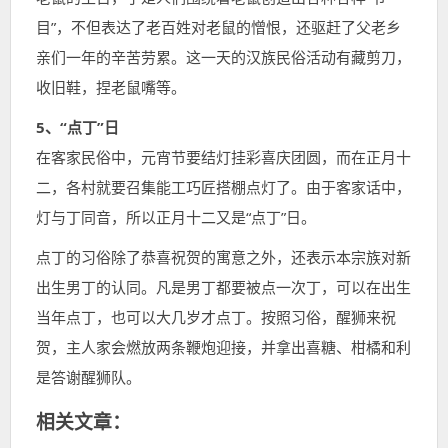
目”，不但表达了老百姓对老鼠的憎恨，还驱赶了父老乡
亲们一年的辛苦劳累。这一天的汉族民俗活动有藏剪刀，
收旧鞋，捏老鼠嘴等。
5、“点丁”日
在客家民俗中，元宵节要结灯挂彩喜庆团圆，而在正月十
二，各村就要召集能工巧匠搭棚点灯了。由于客家话中，
灯与丁同音，所以正月十二又是“点丁”日。
点丁的习俗除了恭喜祝贺的寓意之外，还表示本宗族对新
出生男丁的认同。凡是男丁都要被点一次丁，可以在出生
当年点丁，也可以大几岁才点丁。按照习俗，醒狮来祝
贺，主人家会燃放两条鞭炮迎接，并拿出喜糖、柑橘和利
是答谢醒狮队。
相关文章：