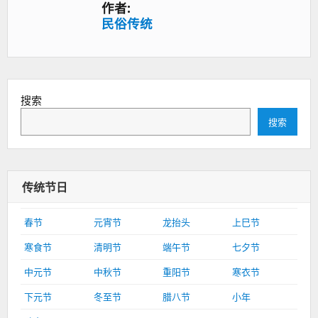
作者:
民俗传统
搜索
搜索
传统节日
春节
元宵节
龙抬头
上巳节
寒食节
清明节
端午节
七夕节
中元节
中秋节
重阳节
寒衣节
下元节
冬至节
腊八节
小年