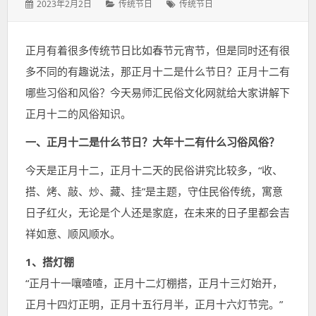
发
分
标
2023年2月2日
传统节日
传统节日
表
类：
签：
于：
正月有着很多传统节日比如春节元宵节，但是同时还有很
多不同的有趣说法，那正月十二是什么节日？正月十二有
哪些习俗和风俗？今天易师汇民俗文化网就给大家讲解下
正月十二的风俗知识。
一、正月十二是什么节日？大年十二有什么习俗风俗？
今天是正月十二，正月十二天的民俗讲究比较多，“收、
搭、烤、敲、炒、藏、挂”是主题，守住民俗传统，寓意
日子红火，无论是个人还是家庭，在未来的日子里都会吉
祥如意、顺风顺水。
1、搭灯棚
“正月十一嚷喳喳，正月十二灯棚搭，正月十三灯始开，
正月十四灯正明，正月十五行月半，正月十六灯节完。”