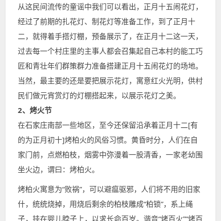
从这民间流传的童谣中我们可以看出，正月十五闹花灯，
经过了前期的扎花灯、制花灯等准备工作，到了正月十
二，就得着手搭灯棚，预备展示了，在正月十二这一天，
过去每一个村庄里的主事人都会召集起自己本村的能工巧
匠和青壮年们群策群力准备搭建正月十五闹花灯的场地。
当然，最主要的还是要把展示花灯，寓意红火光明，供村
民们做元宵赏灯的灯棚搭起来，以展示花灯之美。
2、烤火节
在石家庄南部一些地区，至今还保留沿承着正月十二[有
的为正月初十]烤柏火的风俗习惯。黄昏时分，人们在自
家门前，点燃柏枝，烟雾中弥漫着一股清香，一家老幼围
坐火边，谓曰：烤柏火。
烤柏火寓意为“败祸”，可以避瘟驱邪，人们将不用的旧家
什，统统烧掉，用烧后剩余的柏枝雕成“柏锁”，系上绳
子，挂在婴儿脖子上，以求长命百岁。谐音“烤百火”“烤百