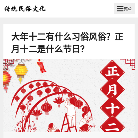
菜单
弘
扬
传
大年十二有什么习俗风俗？正
统
民
月十二是什么节日？
俗
文
化