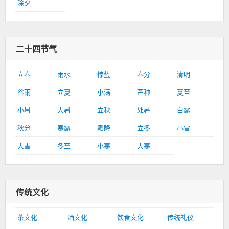
除夕
二十四节气
立春
雨水
惊蛰
春分
清明
谷雨
立夏
小满
芒种
夏至
小暑
大暑
立秋
处暑
白露
秋分
寒露
霜降
立冬
小雪
大雪
冬至
小寒
大寒
传统文化
茶文化
酒文化
饮食文化
传统礼仪