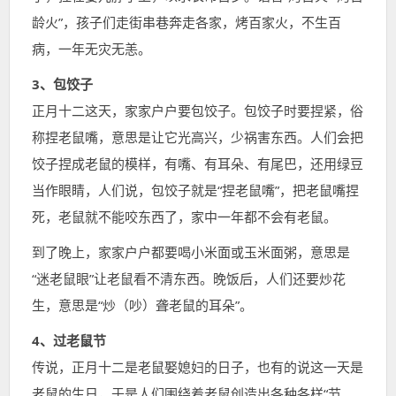
龄火”，孩子们走街串巷奔走各家，烤百家火，不生百
病，一年无灾无恙。
3、包饺子
正月十二这天，家家户户要包饺子。包饺子时要捏紧，俗
称捏老鼠嘴，意思是让它光高兴，少祸害东西。人们会把
饺子捏成老鼠的模样，有嘴、有耳朵、有尾巴，还用绿豆
当作眼睛，人们说，包饺子就是“捏老鼠嘴”，把老鼠嘴捏
死，老鼠就不能咬东西了，家中一年都不会有老鼠。
到了晚上，家家户户都要喝小米面或玉米面粥，意思是
“迷老鼠眼”让老鼠看不清东西。晚饭后，人们还要炒花
生，意思是“炒（吵）聋老鼠的耳朵”。
4、过老鼠节
传说，正月十二是老鼠娶媳妇的日子，也有的说这一天是
老鼠的生日，于是人们围绕着老鼠创造出各种各样“节