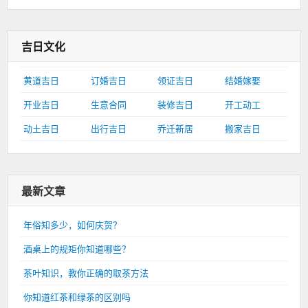
吉日文化
黄道吉日
订婚吉日
领证吉日
结婚嫁娶
开业吉日
生意合同
装修吉日
开工动工
动土吉日
出行吉日
乔迁新居
搬家吉日
最新文章
年俗知多少，如何庆贺？
酒桌上的规矩你知道哪些？
茶叶知识，教你正确的取茶方法
你知道红茶和绿茶的区别吗