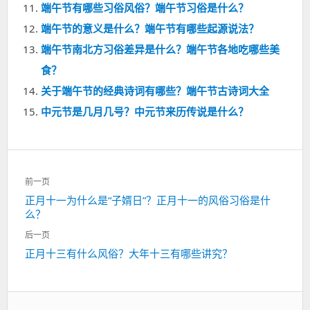
端午节有哪些习俗风俗？端午节习俗是什么？
端午节的意义是什么？端午节有哪些起源说法？
端午节南北方习俗差异是什么？端午节各地吃哪些美
食？
关于端午节的经典诗词有哪些？端午节古诗词大全
中元节是几月几号？中元节来历传说是什么？
文
前一页
章
上
正月十一为什么是“子婿日”？正月十一的风俗习俗是什
导
么？
一
航
篇：
后一页
下
正月十三有什么风俗？大年十三有哪些讲究？
一
篇：