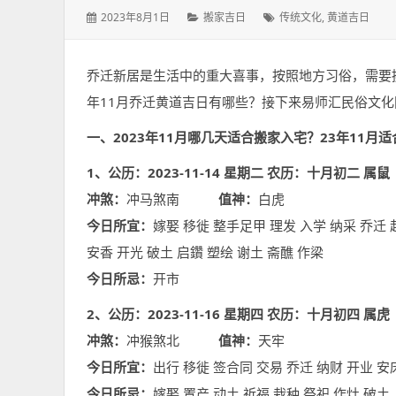
发
分
标
2023年8月1日
搬家吉日
传统文化
,
黄道吉日
表
类：
签：
于：
乔迁新居是生活中的重大喜事，按照地方习俗，需要挑选
年11月乔迁黄道吉日有哪些？接下来易师汇民俗文化
一、2023年11月哪几天适合搬家入宅？23年11月
1、公历：2023-11-14 星期二 农历：十月初二 属鼠
冲煞：
冲马煞南
值神：
白虎
今日所宜：
嫁娶 移徙 整手足甲 理发 入学 纳采 乔迁 
安香 开光 破土 启鑽 塑绘 谢土 斋醮 作梁
今日所忌：
开市
2、公历：2023-11-16 星期四 农历：十月初四 属虎
冲煞：
冲猴煞北
值神：
天牢
今日所宜：
出行 移徙 签合同 交易 乔迁 纳财 开业 安
今日所忌：
嫁娶 置产 动土 祈福 栽种 祭祀 作灶 破土