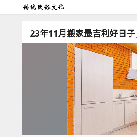
弘
扬
传
23年11月搬家最吉利好日子
统
民
俗
文
化