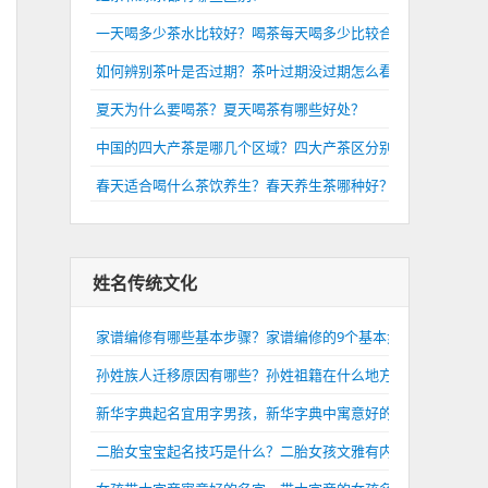
一天喝多少茶水比较好？喝茶每天喝多少比较合适？
如何辨别茶叶是否过期？茶叶过期没过期怎么看？
夏天为什么要喝茶？夏天喝茶有哪些好处？
中国的四大产茶是哪几个区域？四大产茶区分别是哪里？
春天适合喝什么茶饮养生？春天养生茶哪种好？
姓名传统文化
家谱编修有哪些基本步骤？家谱编修的9个基本步骤介绍
孙姓族人迁移原因有哪些？孙姓祖籍在什么地方？
新华字典起名宜用字男孩，新华字典中寓意好的男孩名字
二胎女宝宝起名技巧是什么？二胎女孩文雅有内涵的名字