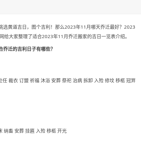
黄道吉日，图个吉利！那么2023年11月哪天乔迁最好？2023
网给大家整理了适合2023年11月乔迁搬家的吉日一览表介绍。
适合乔迁的吉利日子有哪些？
赴任 裁衣 订盟 祈福 沐浴 安葬 祭祀 治病 拆卸 入殓 修坟 移柩 冠笄
床 纳畜 安葬 挂匾 入殓 移柩 开光