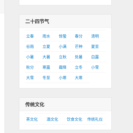
二十四节气
立春
雨水
惊蛰
春分
清明
谷雨
立夏
小满
芒种
夏至
小暑
大暑
立秋
处暑
白露
秋分
寒露
霜降
立冬
小雪
大雪
冬至
小寒
大寒
传统文化
茶文化
酒文化
饮食文化
传统礼仪