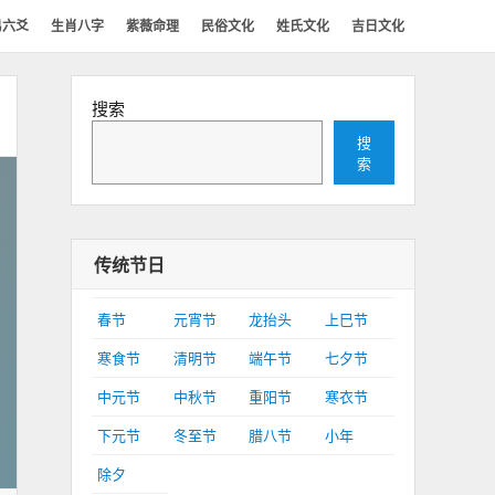
易六爻
生肖八字
紫薇命理
民俗文化
姓氏文化
吉日文化
搜索
搜
索
传统节日
春节
元宵节
龙抬头
上巳节
寒食节
清明节
端午节
七夕节
中元节
中秋节
重阳节
寒衣节
下元节
冬至节
腊八节
小年
除夕