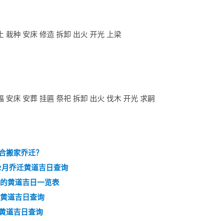
土 栽种 安床 修造 拆卸 出火 开光 上梁
福 安床 安葬 挂匾 祭祀 拆卸 出火 伐木 开光 求嗣
适合搬家乔迁？
12月乔迁黄道吉日查询
迁的黄道吉日一览表
迁黄道吉日查询
迁黄道吉日查询