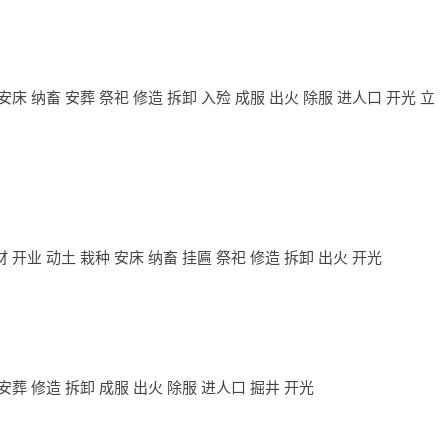
安床 纳畜 安葬 祭祀 修造 拆卸 入殓 成服 出火 除服 进人口 开光 立
财 开业 动土 栽种 安床 纳畜 挂匾 祭祀 修造 拆卸 出火 开光
 安葬 修造 拆卸 成服 出火 除服 进人口 掘井 开光