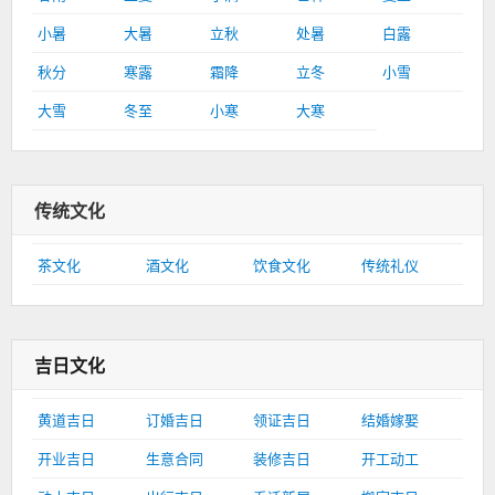
小暑
大暑
立秋
处暑
白露
秋分
寒露
霜降
立冬
小雪
大雪
冬至
小寒
大寒
传统文化
茶文化
酒文化
饮食文化
传统礼仪
吉日文化
黄道吉日
订婚吉日
领证吉日
结婚嫁娶
开业吉日
生意合同
装修吉日
开工动工