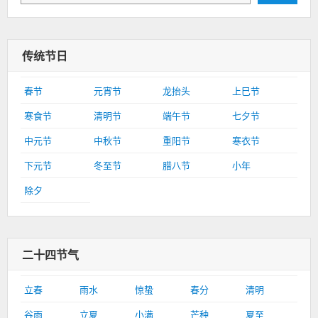
传统节日
春节
元宵节
龙抬头
上巳节
寒食节
清明节
端午节
七夕节
中元节
中秋节
重阳节
寒衣节
下元节
冬至节
腊八节
小年
除夕
二十四节气
立春
雨水
惊蛰
春分
清明
谷雨
立夏
小满
芒种
夏至