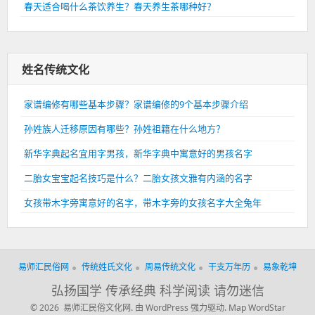
春天适合喝什么茶饮养生？春天养生茶哪种好？
姓名传统文化
家谱编修有哪些基本步骤？家谱编修的9个基本步骤介绍
孙姓族人迁移原因有哪些？孙姓祖籍在什么地方？
新华字典起名宜用字男孩，新华字典中寓意好的男孩名字
二胎女宝宝起名技巧是什么？二胎女孩文雅有内涵的名字
女孩带木字旁寓意好的名字，带木字旁的女孩名字大全兔年
易师汇民俗网
传统姓氏文化
周易传统文化
干支万年历
易象乾坤
弘扬国学 传承经典 科学阅读 请勿迷信
© 2026 易师汇民俗文化网.
由 WordPress 强力驱动.
Map
WordStar