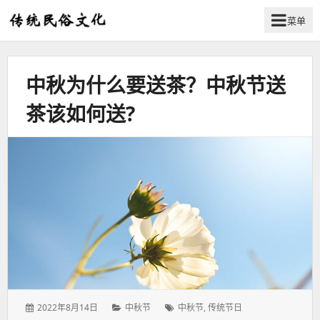
菜单
弘
扬
传
中秋为什么要送茶？中秋节送
统
民
茶该如何送?
俗
文
化
发
分
标
2022年8月14日
中秋节
中秋节
,
传统节日