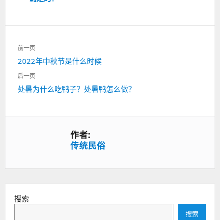
文
前一页
章
上
2022年中秋节是什么时候
导
一
航
后一页
篇：
下
处暑为什么吃鸭子？处暑鸭怎么做？
一
篇：
作者:
传统民俗
搜索
搜索