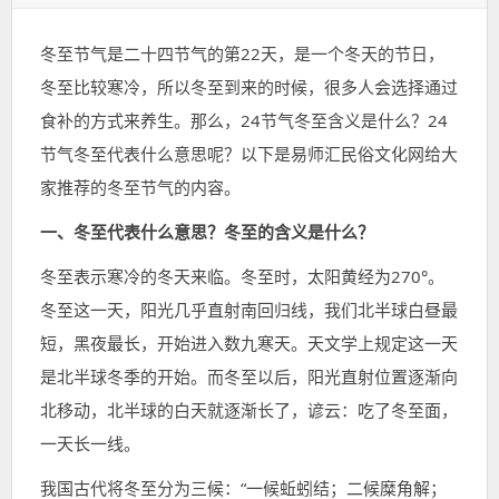
表
类：
签：
于：
冬至节气是二十四节气的第22天，是一个冬天的节日，
冬至比较寒冷，所以冬至到来的时候，很多人会选择通过
食补的方式来养生。那么，24节气冬至含义是什么？24
节气冬至代表什么意思呢？以下是易师汇民俗文化网给大
家推荐的冬至节气的内容。
一、冬至代表什么意思？冬至的含义是什么？
冬至表示寒冷的冬天来临。冬至时，太阳黄经为270°。
冬至这一天，阳光几乎直射南回归线，我们北半球白昼最
短，黑夜最长，开始进入数九寒天。天文学上规定这一天
是北半球冬季的开始。而冬至以后，阳光直射位置逐渐向
北移动，北半球的白天就逐渐长了，谚云：吃了冬至面，
一天长一线。
我国古代将冬至分为三候：“一候蚯蚓结；二候糜角解；