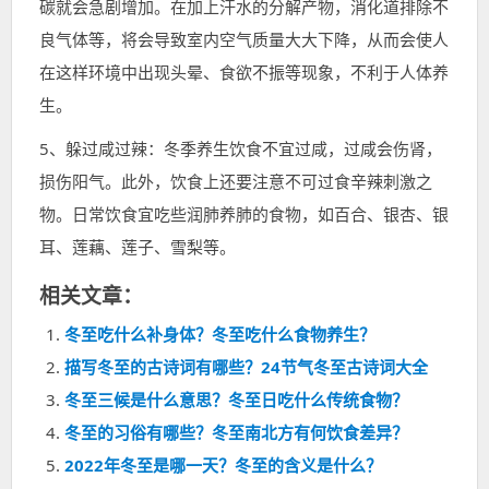
碳就会急剧增加。在加上汗水的分解产物，消化道排除不
良气体等，将会导致室内空气质量大大下降，从而会使人
在这样环境中出现头晕、食欲不振等现象，不利于人体养
生。
5、躲过咸过辣：冬季养生饮食不宜过咸，过咸会伤肾，
损伤阳气。此外，饮食上还要注意不可过食辛辣刺激之
物。日常饮食宜吃些润肺养肺的食物，如百合、银杏、银
耳、莲藕、莲子、雪梨等。
相关文章：
冬至吃什么补身体？冬至吃什么食物养生？
描写冬至的古诗词有哪些？24节气冬至古诗词大全
冬至三候是什么意思？冬至日吃什么传统食物？
冬至的习俗有哪些？冬至南北方有何饮食差异？
2022年冬至是哪一天？冬至的含义是什么？