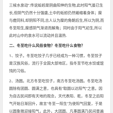
三候水泉动”.传说蚯蚓是阴曲阳伸的生物,此时阳气虽已生
长,但阴气仍然十分强盛,土中的蚯蚓仍然蜷缩着身体；糜
与鹿同科,却阴阳不同,古人认为糜的角朝后生,所以为阴,而
冬至阳生,糜感阴气渐退而解角；同时由于阳气初生,所以
此时山中的泉水可以流动并且温热.
二、
冬至吃什么风俗食物？冬至吃什么食物？
1、饺子。冬至吃饺子几乎已经成为一种习惯，冬至饺子
是汉族风俗，流行于全国大部地区，指冬至节吃水饺或馄
饨的习俗。
2、汤圆。北方冬至吃饺子，南方冬至吃汤圆。冬至吃汤
圆除有团圆、圆满之意，也具有“取圆以达阳气”之意。因
为自古民间即有天地的观念，天代表阳、乾，冬至之后阳
气开始日渐回升，故言“冬至一阳生”为使阳气回复，于是
以圆象徵迎接阳气，此外，大团圆、凡事圆满乃民间普遍