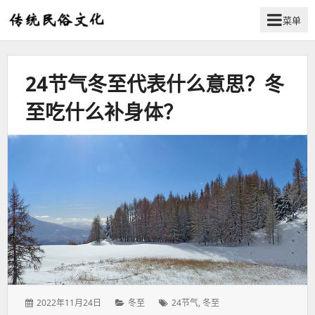
菜单
弘
扬
传
24节气冬至代表什么意思？冬
统
民
至吃什么补身体？
俗
文
化
发
分
标
2022年11月24日
冬至
24节气
,
冬至