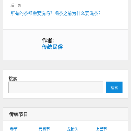
一
航
后一页
篇：
下
所有的茶都需要洗吗？喝茶之前为什么要洗茶？
一
篇：
作者:
传统民俗
搜索
搜索
传统节日
春节
元宵节
龙抬头
上巳节