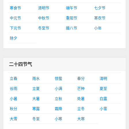
寒食节
清明节
端午节
七夕节
中元节
中秋节
重阳节
寒衣节
下元节
冬至节
腊八节
小年
除夕
二十四节气
立春
雨水
惊蛰
春分
清明
谷雨
立夏
小满
芒种
夏至
小暑
大暑
立秋
处暑
白露
秋分
寒露
霜降
立冬
小雪
大雪
冬至
小寒
大寒