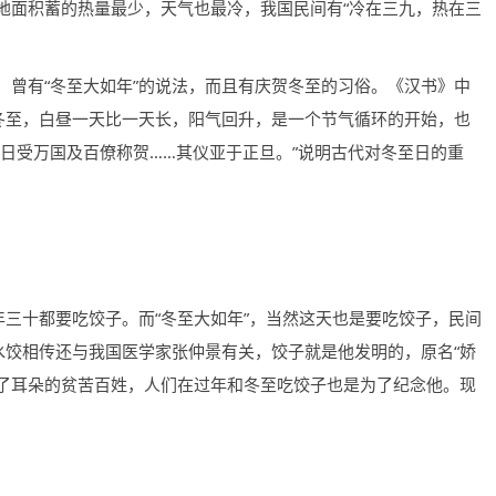
后，地面积蓄的热量最少，天气也最冷，我国民间有“冷在三九，热在三
，曾有“冬至大如年”的说法，而且有庆贺冬至的习俗。《汉书》中
了冬至，白昼一天比一天长，阳气回升，是一个节气循环的开始，也
日受万国及百僚称贺……其仪亚于正旦。”说明古代对冬至日的重
年三十都要吃饺子。而“冬至大如年”，当然这天也是要吃饺子，民间
水饺相传还与我国医学家张仲景有关，饺子就是他发明的，原名“娇
坏了耳朵的贫苦百姓，人们在过年和冬至吃饺子也是为了纪念他。现