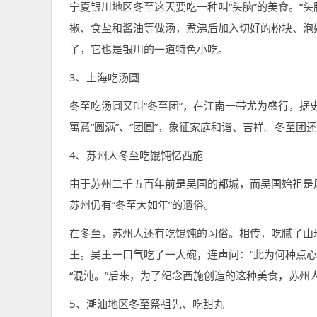
宁夏银川地区冬至这天要吃一种叫“头脑”的美食。“
椒、食盐和酱油等做汤，煮沸后加入切好的粉块、泡
了，它也是银川的一道特色小吃。
3、上海吃汤圆
冬至吃汤圆又叫“冬至团”，在江南一带尤为盛行，据
寓意“圆满”、“团圆”，象征家庭和谐、吉祥。冬至团
4、苏州人冬至吃馄饨忆西施
由于苏州二千五百年前是吴国的都城，而吴国始祖是
苏州仍有“冬至大如年”的遗俗。
在冬至，苏州人还有吃馄饨的习俗。相传，吃腻了山
王。吴王一口气吃了一大碗，连声问：“此为何种点
“混沌。”后来，为了纪念西施创造的这种美食，苏州
5、潮汕地区冬至祭祖先、吃甜丸