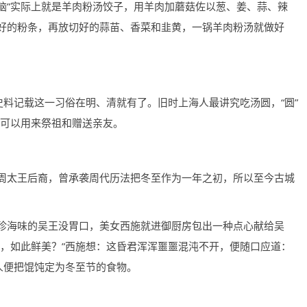
头脑”实际上就是羊肉粉汤饺子，用羊肉加蘑菇佐以葱、姜、蒜、辣
好的粉条，再放切好的蒜苗、香菜和韭黄，一锅羊肉粉汤就做好
史料记载这一习俗在明、清就有了。旧时上海人最讲究吃汤圆，“圆”
还可以用来祭祖和赠送亲友。
周太王后裔，曾承袭周代历法把冬至作为一年之初，所以至今古城
珍海味的吴王没胃口，美女西施就进御厨房包出一种点心献给吴
心，如此鲜美？”西施想：这昏君浑浑噩噩混沌不开，便随口应道：
人便把馄饨定为冬至节的食物。