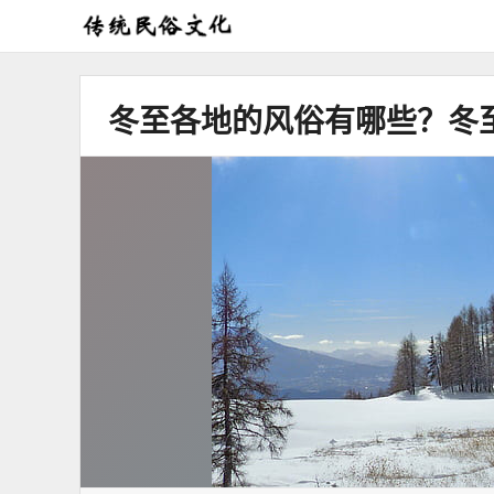
弘
扬
传
冬至各地的风俗有哪些？冬
统
民
俗
文
化