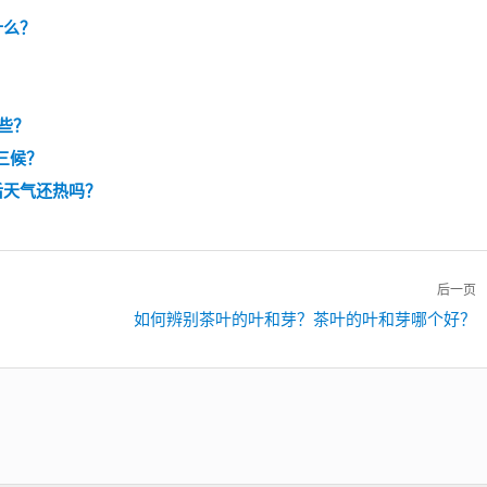
什么？
些？
三候？
后天气还热吗？
后一页
下
如何辨别茶叶的叶和芽？茶叶的叶和芽哪个好？
一
篇：