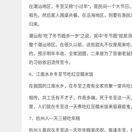
在潮汕地区，冬至又称“小过年”，是民间一个大节
祖先，然后家人围桌共餐。在沿海地区，则要在渔民
归来。
潮汕有“吃了冬节圆多一岁”之说，其中“冬节圆”就
整个潮汕地区。在很久以前，这些甜丸不仅是用来吃
的，预示明年丰收、全家团圆，二来是为了答谢老鼠
的习俗依旧流传至今。
6、江南水乡冬至节吃红豆糯米饭
在我国的江南水乡，在冬至之夜有全家欢聚一堂共吃
相传，共工氏有不才子，作恶多端，死于冬至这一天
是，人们就在冬至这一天煮吃红豆糯米饭来驱避疫鬼
7、杭州人一天三顿吃年糕
杭州人喜欢在冬至这一天吃年糕来庆祝。每逢冬至，