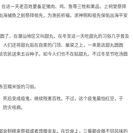
日。在这一天老百姓要备足猪肉、鸡、鱼等三牲和果品，上祠堂祭拜
出海捕鱼之前祭拜祖先，为渔民祈福，求神明和祖先保佑出海平安
是汤圆了，在潮汕地区又叫甜丸，在冬至这一天吃甜丸的习俗几乎普及
，人们还将甜丸贴在自家的门顶、屋梁之上，一来是这甜丸圆圆
给农民送来五谷种子。如今人们也不在贴甜丸，不过冬至节吃汤圆
赤豆糯米饭的习俗。
，死后变成疫鬼，继续残害百姓。不过，这个疫鬼最怕红豆，于
，防灾祛病。
都会制糕来祭祖或者馈赠亲友。在饮食上，三餐都会做不同风味的