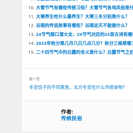
大雪节气有哪些传统习俗？大雪节气各地风俗是
大寒养生吃什么最养生？大寒三冬分别是什么？
谷雨的传说故事有哪些？谷雨这天不能做什么？
24节气顺口溜大全，24节气对应的24首古诗有哪
2023年秋分是几月几日几点几分？秋分三候是哪
二十四节气中的白露的含义是什么？白露节气之
文
前一页
章
上
冬至饺子的不同寓意，北方冬至吃什么传统食物？
导
一
航
篇：
作者:
传统民俗