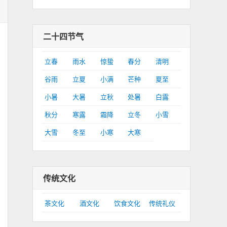
二十四节气
立春
雨水
惊蛰
春分
清明
谷雨
立夏
小满
芒种
夏至
小暑
大暑
立秋
处暑
白露
秋分
寒露
霜降
立冬
小雪
大雪
冬至
小寒
大寒
传统文化
茶文化
酒文化
饮食文化
传统礼仪