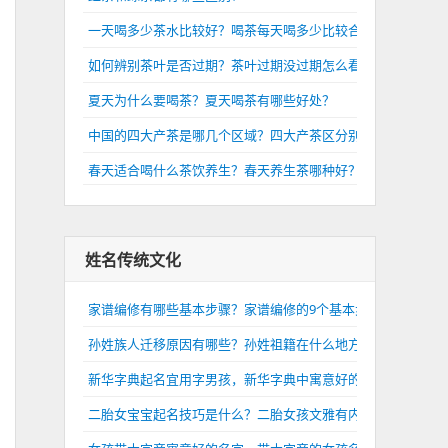
一天喝多少茶水比较好？喝茶每天喝多少比较合适？
如何辨别茶叶是否过期？茶叶过期没过期怎么看？
夏天为什么要喝茶？夏天喝茶有哪些好处？
中国的四大产茶是哪几个区域？四大产茶区分别是哪里？
春天适合喝什么茶饮养生？春天养生茶哪种好？
姓名传统文化
家谱编修有哪些基本步骤？家谱编修的9个基本步骤介绍
孙姓族人迁移原因有哪些？孙姓祖籍在什么地方？
新华字典起名宜用字男孩，新华字典中寓意好的男孩名字
二胎女宝宝起名技巧是什么？二胎女孩文雅有内涵的名字