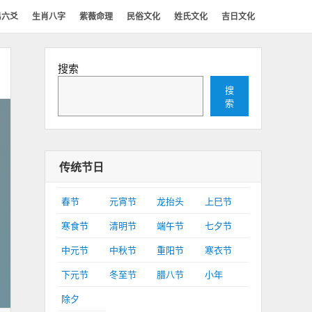
易六爻
生肖八字
紫薇命理
民俗文化
姓氏文化
吉日文化
搜索
搜
索
传统节日
春节
元宵节
龙抬头
上巳节
寒食节
清明节
端午节
七夕节
中元节
中秋节
重阳节
寒衣节
下元节
冬至节
腊八节
小年
除夕