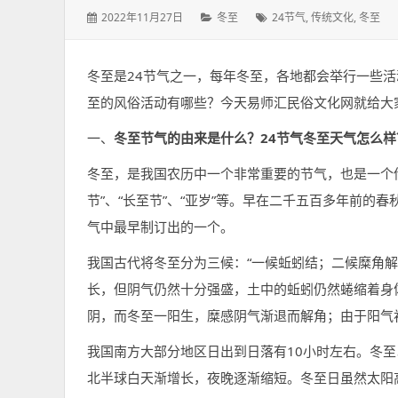
发
分
标
2022年11月27日
冬至
24节气
,
传统文化
,
冬至
表
类：
签：
于：
冬至是24节气之一，每年冬至，各地都会举行一些
至的风俗活动有哪些？今天易师汇民俗文化网就给大
一、
冬至节气的由来是什么？24节气冬至天气怎么样
冬至，是我国农历中一个非常重要的节气，也是一个
节”、“长至节”、“亚岁”等。早在二千五百多年前
气中最早制订出的一个。
我国古代将冬至分为三候：“一候蚯蚓结；二候糜角
长，但阴气仍然十分强盛，土中的蚯蚓仍然蜷缩着身
阴，而冬至一阳生，糜感阴气渐退而解角；由于阳气
我国南方大部分地区日出到日落有10小时左右。冬
北半球白天渐增长，夜晚逐渐缩短。冬至日虽然太阳