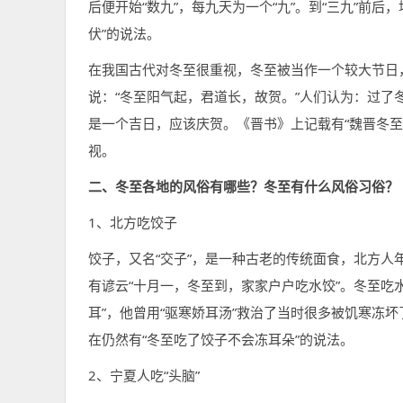
后便开始“数九”，每九天为一个“九”。到“三九”前
伏”的说法。
在我国古代对冬至很重视，冬至被当作一个较大节日
说：“冬至阳气起，君道长，故贺。”人们认为：过
是一个吉日，应该庆贺。《晋书》上记载有“魏晋冬至
视。
二、冬至各地的风俗有哪些？冬至有什么风俗习俗？
1、北方吃饺子
饺子，又名“交子”，是一种古老的传统面食，北方人
有谚云“十月一，冬至到，家家户户吃水饺”。冬至吃
耳”，他曾用“驱寒娇耳汤”救治了当时很多被饥寒冻
在仍然有“冬至吃了饺子不会冻耳朵”的说法。
2、宁夏人吃“头脑”