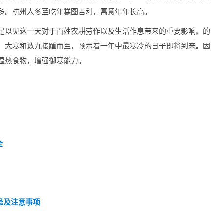
多。杭州人冬至吃年糕图吉利，寓意年年长高。
足以见这一天对于百姓农耕劳作以及生活作息带来的重要影响。的
、大寒和数九接踵而至，预示着一年中最寒冷的日子即将到来。因
温热食物，增强御寒能力。
全
？
忌及注意事项