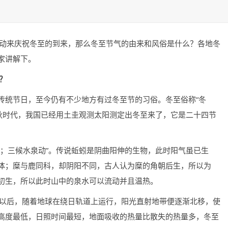
活动来庆祝冬至的到来，那么冬至节气的由来和风俗是什么？各地冬
家讲解下。
？
传统节日，至今仍有不少地方有过冬至节的习俗。冬至俗称“冬
的春秋时代，我国已经用土圭观测太阳测定出冬至来了，它是二十四节
解；三候水泉动”。传说蚯蚓是阴曲阳伸的生物，此时阳气虽已生
体；糜与鹿同科，却阴阳不同，古人认为糜的角朝后生，所以为
初生，所以此时山中的泉水可以流动并且温热。
至以后，随着地球在绕日轨道上运行，阳光直射地带便逐渐北移，使
高度最低，日照时间最短，地面吸收的热量比散失的热量多，冬至