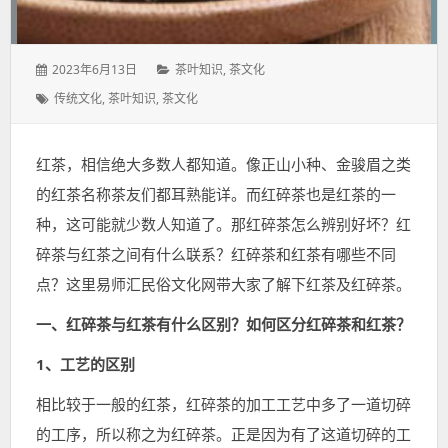
发
分
2023年6月13日
茶叶知识
,
茶文化
表
类：
标
传统文化
,
茶叶知识
,
茶文化
于：
签：
红茶，相信绝大多数人都知道。像正山小种、金骏眉之类
的红茶名称茶友们都耳熟能详。而红碎茶也是红茶的一
种，这可能就少数人知道了。那红碎茶怎么辨别好坏？红
碎茶与红茶之间有什么联系？红碎茶和红茶有哪些不同
点？这里易师汇民俗文化网带大家了解下红茶及红碎茶。
一、红碎茶与红茶有什么区别？如何区分红碎茶和红茶？
1、工艺的区别
相比较于一般的红茶，红碎茶的加工工艺中多了一道切碎
的工序，所以称之为红碎茶。正是因为有了这道切碎的工