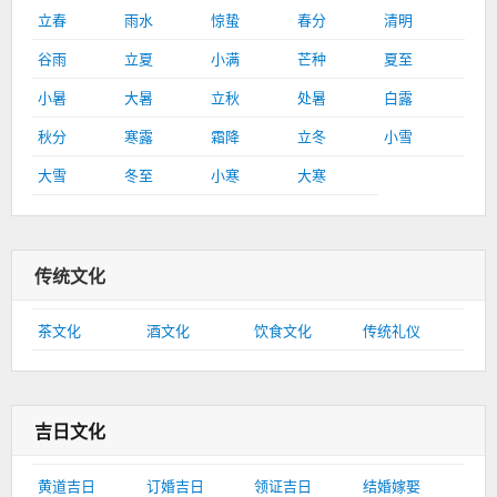
立春
雨水
惊蛰
春分
清明
谷雨
立夏
小满
芒种
夏至
小暑
大暑
立秋
处暑
白露
秋分
寒露
霜降
立冬
小雪
大雪
冬至
小寒
大寒
传统文化
茶文化
酒文化
饮食文化
传统礼仪
吉日文化
黄道吉日
订婚吉日
领证吉日
结婚嫁娶