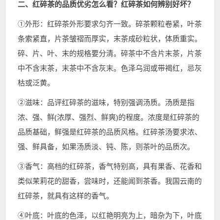
二、红碎茶的品质优劣怎么看？红碎茶如何辨别好坏？
①外形：红碎茶外形要求匀齐一致。碎茶颗粒卷紧，叶茶
条索紧直，片茶皱褶而厚实，末茶成砂粒状，体质重实。
碎、片、叶、末的规格要分清。碎茶中不含片末茶，片茶
中不含末茶，末茶中不含灰末。色泽乌润或带褐红，忌灰
枯或泛黄。
②滋味：品评红碎茶的滋味，特别强调汤质。汤质是指
浓、强、鲜(浓厚、强烈、鲜爽)的程度。浓度是红碎茶的
品质基础，鲜强是红碎茶的品质风格。红碎茶汤要求浓、
强、鲜具备，如果汤质淡、钝、陈，则茶叶的品质次。
③香气：高档的红碎茶，香气特别高，具有果香、花香和
类似茉莉花的甜香，尝味时，还能闻到茶香。我国云南的
红碎茶，就具有这样的香气。
④叶底：叶底的色泽，以红艳明亮为上，暗杂为下，叶底