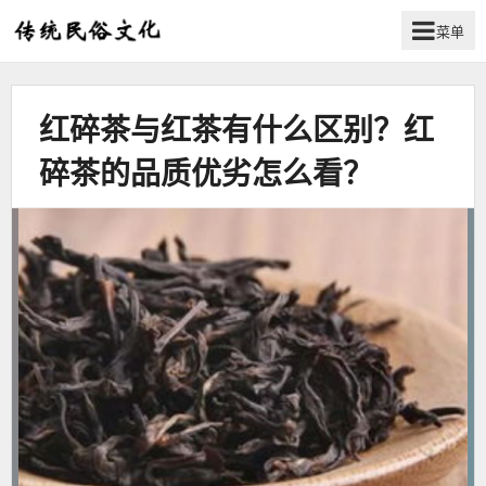
菜单
弘
扬
传
红碎茶与红茶有什么区别？红
统
民
碎茶的品质优劣怎么看？
俗
文
化