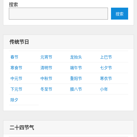
搜索
搜索
传统节日
春节
元宵节
龙抬头
上巳节
寒食节
清明节
端午节
七夕节
中元节
中秋节
重阳节
寒衣节
下元节
冬至节
腊八节
小年
除夕
二十四节气