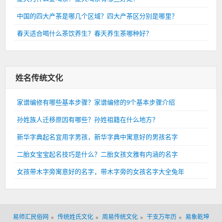
中国的四大产茶是哪几个区域？四大产茶区分别是哪里？
春天适合喝什么茶饮养生？春天养生茶哪种好？
姓名传统文化
家谱编修有哪些基本步骤？家谱编修的9个基本步骤介绍
孙姓族人迁移原因有哪些？孙姓祖籍在什么地方？
新华字典起名宜用字男孩，新华字典中寓意好的男孩名字
二胎女宝宝起名技巧是什么？二胎女孩文雅有内涵的名字
女孩带木字旁寓意好的名字，带木字旁的女孩名字大全兔年
易师汇民俗网
传统姓氏文化
周易传统文化
干支万年历
易象乾坤