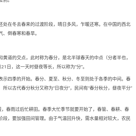
还处在冬去春来的过渡阶段，晴日多风，乍暖还寒。在中国的西北
气、倒春寒和春旱。
和黄道的交点，此时称为春分，是北半球春天的中点（分者半也，
21日，这一天时昼夜等长，所以称为“分”。
表示四季的开始。春分、夏至、秋分、冬至则处于各季的中间。春
所以古代春分秋分又称为“日夜分”，民间有“春分秋分，昼夜平分”
场暖，春雨过后忙耕田。春季大忙季节就要开始了，春管、春耕、春
阶段，要加强田间管理。由于气温回升快，需水量相对较大，农民