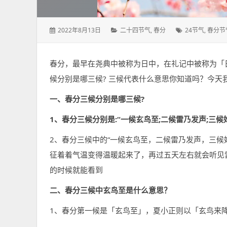
发
分
标
2022年8月13日
二十四节气
,
春分
24节气
,
春分节
表
类：
签：
于：
春分，最早在尧典中被称为日中，在礼记中被称为「
候分别是哪三候? 三候代表什么意思你知道吗？今天
一、春分三候分别是哪三候?
1、春分三候分别是:“一候玄鸟至;二候雷乃发声;三候
2、春分三候中的“一候玄鸟至，二候雷乃发声，三候
征着着气温变得温暖起来了，再过五天左右就会听见
的时候就能看到
二、春分三候中玄鸟至是什么意思？
1、春分第一候是「玄鸟至」，夏小正则以「玄鸟来