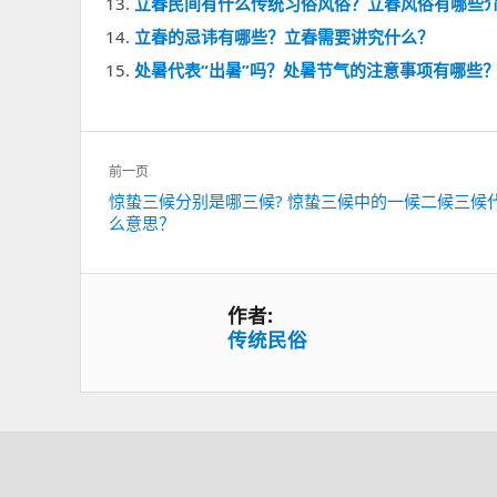
立春民间有什么传统习俗风俗？立春风俗有哪些
立春的忌讳有哪些？立春需要讲究什么？
处暑代表“出暑”吗？处暑节气的注意事项有哪些
文
前一页
章
上
惊蛰三候分别是哪三候? 惊蛰三候中的一候二候三候
导
么意思？
一
航
篇：
作者:
传统民俗