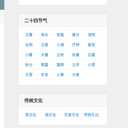
二十四节气
立春
雨水
惊蛰
春分
清明
谷雨
立夏
小满
芒种
夏至
小暑
大暑
立秋
处暑
白露
秋分
寒露
霜降
立冬
小雪
大雪
冬至
小寒
大寒
传统文化
茶文化
酒文化
饮食文化
传统礼仪