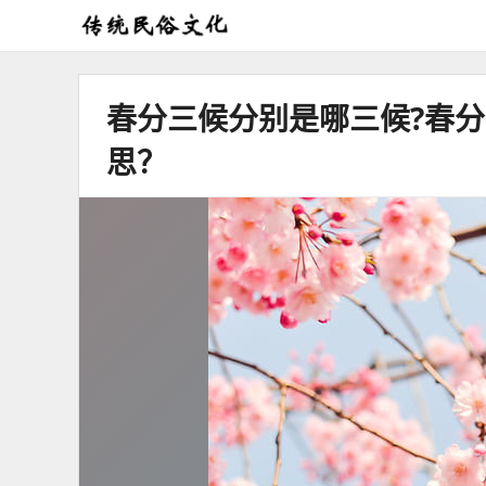
弘
扬
传
春分三候分别是哪三候?春
统
民
思？
俗
文
化