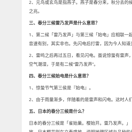
2、元鸟或玄鸟是指燕子。燕子是春分来，秋分去的
之兆。
三、春分三候雷乃发声是什么意思？
1、第二候「雷乃发声」与第三候「始电」应相联一
音速有别，其实非也。先闪电后打雷，因为今人知道
2、雷鸣之后再过五日，看见闪电。虽说惊蛰有雷声
空气潮湿，于是有二候“雷乃发声”。
四、春分三候始电是什么意思？
1、惊蛰节气第三侯是『始电』。
2、由于雨量渐多，伴随着的是雷声和闪电。这时人
五、日本的春分三候是什么？
日本的春分三候是「雀始巢。樱始开。雷乃发声。」
放，日本樱花则在立春盛放，说明地理区域与品种的