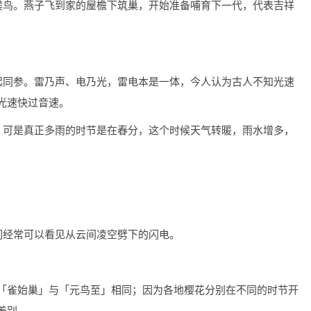
候鸟。燕子飞到家的屋檐下筑巢，开始准备哺育下一代，代表吉祥
起同参。雷乃声、电乃光，雷电本是一体，今人认为古人不知光速
光速快过音速。
，可是真正多雨的时节是在春分，这个时候天气转暖，雨水增多，
们经常可以看见从云间凌空劈下的闪电。
「雀始巢」与「元鸟至」相同；因为各地樱花分别在不同的时节开
差别。