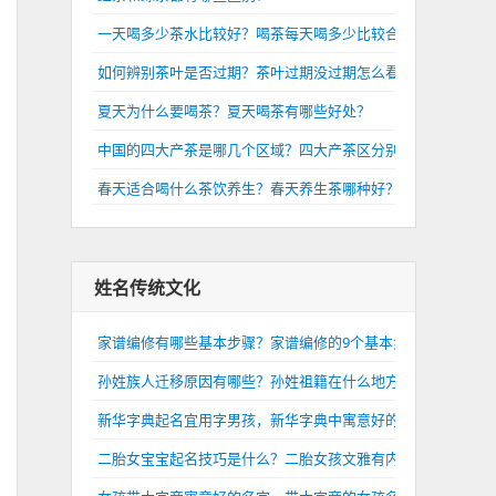
一天喝多少茶水比较好？喝茶每天喝多少比较合适？
如何辨别茶叶是否过期？茶叶过期没过期怎么看？
夏天为什么要喝茶？夏天喝茶有哪些好处？
中国的四大产茶是哪几个区域？四大产茶区分别是哪里？
春天适合喝什么茶饮养生？春天养生茶哪种好？
姓名传统文化
家谱编修有哪些基本步骤？家谱编修的9个基本步骤介绍
孙姓族人迁移原因有哪些？孙姓祖籍在什么地方？
新华字典起名宜用字男孩，新华字典中寓意好的男孩名字
二胎女宝宝起名技巧是什么？二胎女孩文雅有内涵的名字