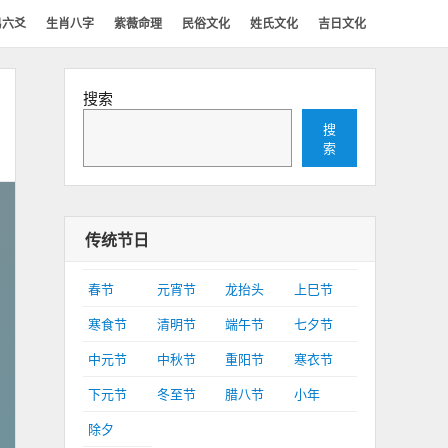
易六爻
生肖八字
紫薇命理
民俗文化
姓氏文化
吉日文化
搜索
搜
索
传统节日
春节
元宵节
龙抬头
上巳节
寒食节
清明节
端午节
七夕节
中元节
中秋节
重阳节
寒衣节
下元节
冬至节
腊八节
小年
除夕