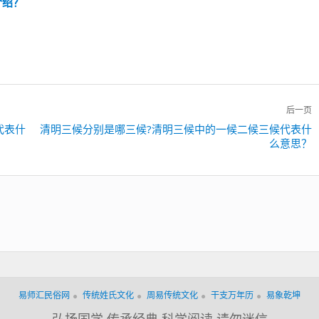
介绍？
？
后一页
代表什
下
清明三候分别是哪三候?清明三候中的一候二候三候代表什
么意思？
一
篇：
易师汇民俗网
传统姓氏文化
周易传统文化
干支万年历
易象乾坤