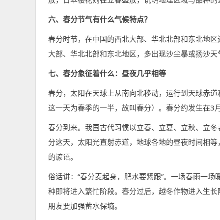
六、春分节气有什么气候特点？
春分时节，在中国的西北大部、华北北部和东北地区
大部、华北北部和东北地区，多出现沙尘暴或扬沙天
七、春分象征着什么：昼夜几乎相等
春分，太阳在天球上从南向北移动，运行到天球赤道
这一天为春季的一半，故叫春分）。春分约发生在3月
春分到来。我国古代习惯以立春、立夏、立秋、立冬
分这天，太阳光直射赤道，地球各地的昼夜时间相等，
的谚语。
俗话讲：“春分麦起身，肥水要紧跟”。一场春雨一
种即将进入繁忙阶段。春分过后，越冬作物进入生长
朋友要加强蓄水保墒。