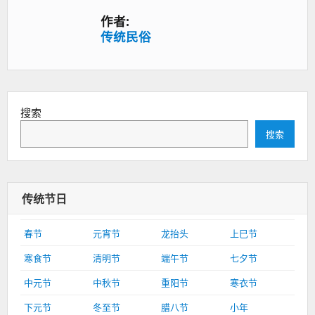
作者:
传统民俗
搜索
搜索
传统节日
春节
元宵节
龙抬头
上巳节
寒食节
清明节
端午节
七夕节
中元节
中秋节
重阳节
寒衣节
下元节
冬至节
腊八节
小年