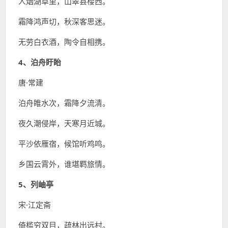
人烟湖草里，山翠县楼西。
霜降鸿声切，秋深客思迷。
无劳白衣酒，陶令自相携。
4、泊舟盱眙
唐·常建
泊舟睢水次，霜降夕流清。
夜久潮侵岸，天寒月近城。
平沙依雁宿，候馆听鸡鸣。
乡国云霄外，谁堪羁旅情。
5、列岫亭
宋·江定斋
倚槛穷双目，疏林出远村。