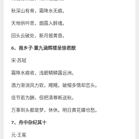
秋深山有骨，霜降水无痕。
天地供吟思，烟霞入醉魂。
回头云破处，新月报黄昏。
6、南乡子·重九涵辉楼呈徐君猷
宋·苏轼
霜降水痕收，浅碧鳞鳞露远洲。
酒力渐消风力软，飕飕。破帽多情却恋头。
佳节若为酬，但把清尊断送秋。
万事到头都是梦，休休。明日黄花蝶也愁。
7、舟中杂纪其十
元·王冕