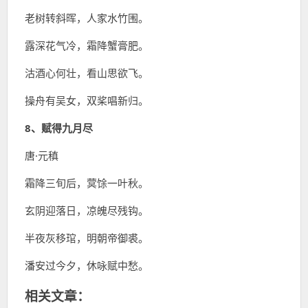
老树转斜晖，人家水竹围。
露深花气冷，霜降蟹膏肥。
沽酒心何壮，看山思欲飞。
操舟有吴女，双桨唱新归。
8、赋得九月尽
唐·元稹
霜降三旬后，蓂馀一叶秋。
玄阴迎落日，凉魄尽残钩。
半夜灰移琯，明朝帝御裘。
潘安过今夕，休咏赋中愁。
相关文章：