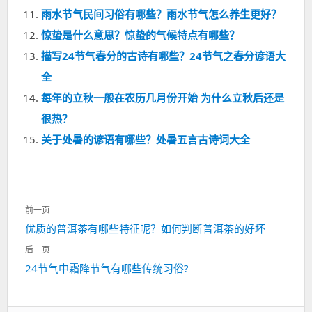
雨水节气民间习俗有哪些？雨水节气怎么养生更好？
惊蛰是什么意思？惊蛰的气候特点有哪些？
描写24节气春分的古诗有哪些？24节气之春分谚语大
全
每年的立秋一般在农历几月份开始 为什么立秋后还是
很热？
关于处暑的谚语有哪些？处暑五言古诗词大全
文
前一页
章
上
优质的普洱茶有哪些特征呢？如何判断普洱茶的好坏
导
一
航
后一页
篇：
下
24节气中霜降节气有哪些传统习俗?
一
篇：