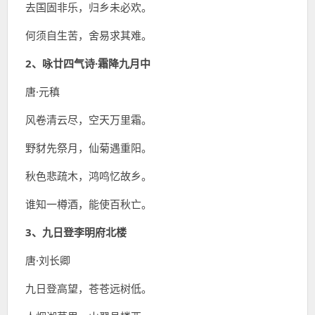
去国固非乐，归乡未必欢。
何须自生苦，舍易求其难。
2、咏廿四气诗·霜降九月中
唐·元稹
风卷清云尽，空天万里霜。
野豺先祭月，仙菊遇重阳。
秋色悲疏木，鸿鸣忆故乡。
谁知一樽酒，能使百秋亡。
3、九日登李明府北楼
唐·刘长卿
九日登高望，苍苍远树低。