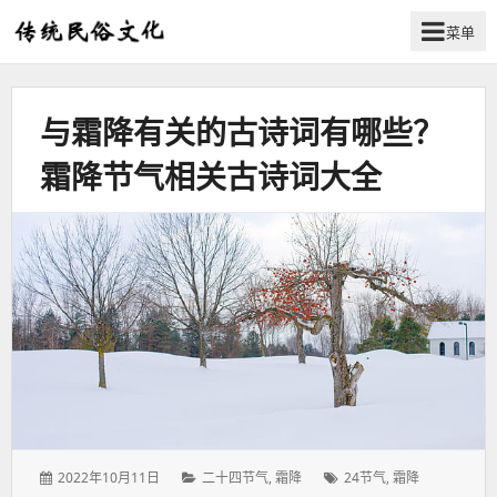
菜单
弘
扬
传
与霜降有关的古诗词有哪些？
统
民
霜降节气相关古诗词大全
俗
文
化
发
分
标
2022年10月11日
二十四节气
,
霜降
24节气
,
霜降