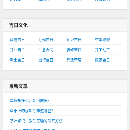
吉日文化
黄道吉日
订婚吉日
领证吉日
结婚嫁娶
开业吉日
生意合同
装修吉日
开工动工
动土吉日
出行吉日
乔迁新居
搬家吉日
最新文章
年俗知多少，如何庆贺？
酒桌上的规矩你知道哪些？
茶叶知识，教你正确的取茶方法