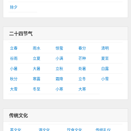
除夕
二十四节气
立春
雨水
惊蛰
春分
清明
谷雨
立夏
小满
芒种
夏至
小暑
大暑
立秋
处暑
白露
秋分
寒露
霜降
立冬
小雪
大雪
冬至
小寒
大寒
传统文化
茶文化
酒文化
饮食文化
传统礼仪