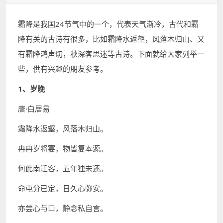
表
类：
签：
于：
霜降是我国24节气中的一个，代表天气渐冷，古代和霜
降有关的古诗有很多，比如霜降水返壑，风落木归山、又
有霜降鸿声切，秋深客思迷等古诗。下面就给大家列举一
些，供有兴趣的朋友参考。
1、岁晚
唐·白居易
霜降水返壑，风落木归山。
冉冉岁将宴，物皆复本源。
何此南迁客，五年独未还。
命屯分已定，日久心弥安。
亦尝心与口，静念私自言。