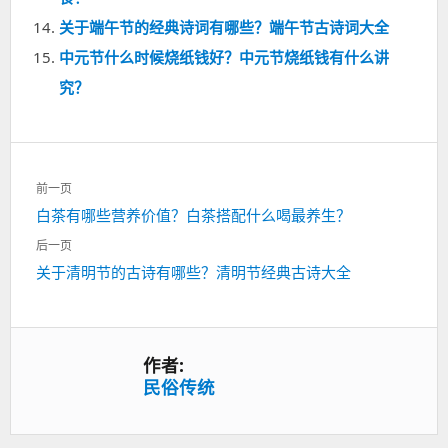
关于端午节的经典诗词有哪些？端午节古诗词大全
中元节什么时候烧纸钱好？中元节烧纸钱有什么讲
究？
文
前一页
章
上
白茶有哪些营养价值？白茶搭配什么喝最养生？
导
一
航
后一页
篇：
下
关于清明节的古诗有哪些？清明节经典古诗大全
一
篇：
作者:
民俗传统