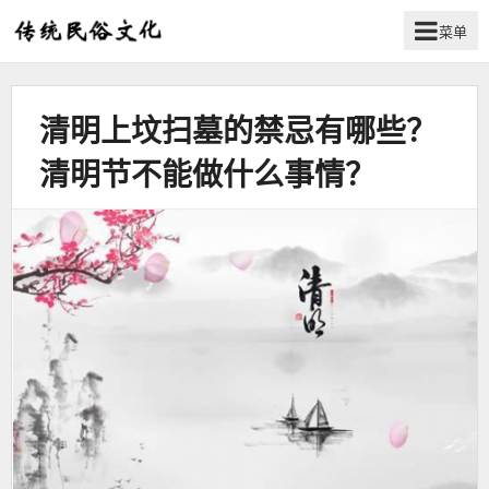
菜单
弘
扬
传
清明上坟扫墓的禁忌有哪些？
统
民
清明节不能做什么事情？
俗
文
化