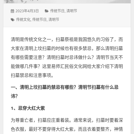
发
分
2023年4月3日
传统节日
,
清明节
表
类：
标
传统文化
,
传统节日
,
清明节
于：
签：
清明是传统文化之一，扫墓祭祖是我国悠久的习俗了，而
大家在清明上坟扫墓的时候也有很多禁忌，那么清明扫墓
有哪些需要注意？清明扫墓时忌讳做什么？清明节当天不
能做哪几件事？这里易师汇民俗文化网给大家介绍下清明
扫墓禁忌和注意事项。
一、清明上坟扫墓的禁忌有哪些？清明节扫墓有什么忌
讳？
1、忌穿大红大紫
为尊重亡者，扫墓应庄重着装。通常来说，扫墓时要着深
色衣服，最好不要穿得大红大紫，而且衣着要整齐，神情