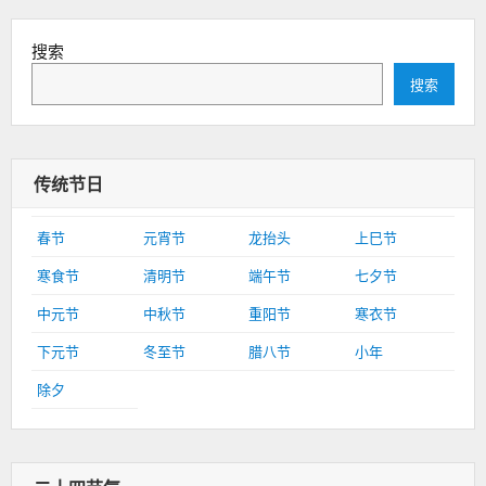
搜索
搜索
传统节日
春节
元宵节
龙抬头
上巳节
寒食节
清明节
端午节
七夕节
中元节
中秋节
重阳节
寒衣节
下元节
冬至节
腊八节
小年
除夕