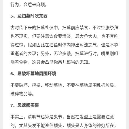
行为，会惹来麻烦。
5、忌扫墓时吃东西
古时传下来的扫墓礼仪中，扫墓前应禁食，不过空腹祭拜
也不现实，但要注意饮食要清淡，忌大鱼大肉，也不宜吃
得过饱，假如因此在扫墓时体内排出污浊之气，也是不尊
重逝者的表现；另外，无论多饿，扫墓进行时，嘴里别咀
嚼着食物，这只会凸显你吊儿郎当的无知。
6、忌破坏墓地周围环境
不要破坏、挖掘、移动墓地，不要在墓地周围乱扔垃圾、
破碎物品等。
7、忌遮额买鞋
事实上，清明节也算是鬼节，当然在发型上是需要注意
的，尤其头发不能遮住额头，额头是人身体的神灯所在，