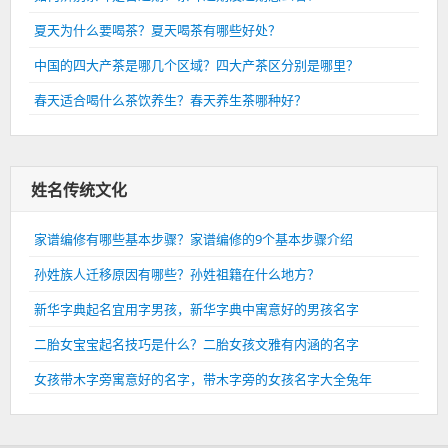
夏天为什么要喝茶？夏天喝茶有哪些好处？
中国的四大产茶是哪几个区域？四大产茶区分别是哪里？
春天适合喝什么茶饮养生？春天养生茶哪种好？
姓名传统文化
家谱编修有哪些基本步骤？家谱编修的9个基本步骤介绍
孙姓族人迁移原因有哪些？孙姓祖籍在什么地方？
新华字典起名宜用字男孩，新华字典中寓意好的男孩名字
二胎女宝宝起名技巧是什么？二胎女孩文雅有内涵的名字
女孩带木字旁寓意好的名字，带木字旁的女孩名字大全兔年