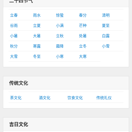
二十四节气
立春
雨水
惊蛰
春分
清明
谷雨
立夏
小满
芒种
夏至
小暑
大暑
立秋
处暑
白露
秋分
寒露
霜降
立冬
小雪
大雪
冬至
小寒
大寒
传统文化
茶文化
酒文化
饮食文化
传统礼仪
吉日文化