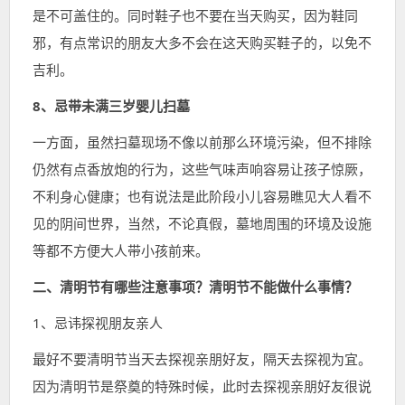
是不可盖住的。同时鞋子也不要在当天购买，因为鞋同
邪，有点常识的朋友大多不会在这天购买鞋子的，以免不
吉利。
8、忌带未满三岁婴儿扫墓
一方面，虽然扫墓现场不像以前那么环境污染，但不排除
仍然有点香放炮的行为，这些气味声响容易让孩子惊厥，
不利身心健康；也有说法是此阶段小儿容易瞧见大人看不
见的阴间世界，当然，不论真假，墓地周围的环境及设施
等都不方便大人带小孩前来。
二、清明节有哪些注意事项？清明节不能做什么事情？
1、忌讳探视朋友亲人
最好不要清明节当天去探视亲朋好友，隔天去探视为宜。
因为清明节是祭奠的特殊时候，此时去探视亲朋好友很说