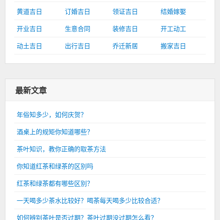
黄道吉日
订婚吉日
领证吉日
结婚嫁娶
开业吉日
生意合同
装修吉日
开工动工
动土吉日
出行吉日
乔迁新居
搬家吉日
最新文章
年俗知多少，如何庆贺？
酒桌上的规矩你知道哪些？
茶叶知识，教你正确的取茶方法
你知道红茶和绿茶的区别吗
红茶和绿茶都有哪些区别？
一天喝多少茶水比较好？喝茶每天喝多少比较合适？
如何辨别茶叶是否过期？茶叶过期没过期怎么看？