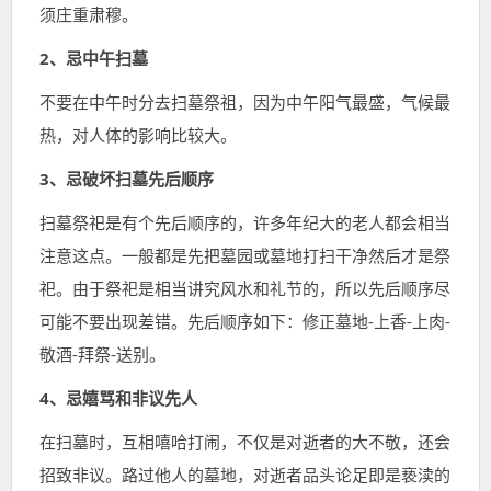
须庄重肃穆。
2、忌中午扫墓
不要在中午时分去扫墓祭祖，因为中午阳气最盛，气候最
热，对人体的影响比较大。
3、忌破坏扫墓先后顺序
扫墓祭祀是有个先后顺序的，许多年纪大的老人都会相当
注意这点。一般都是先把墓园或墓地打扫干净然后才是祭
祀。由于祭祀是相当讲究风水和礼节的，所以先后顺序尽
可能不要出现差错。先后顺序如下：修正墓地-上香-上肉-
敬酒-拜祭-送别。
4、忌嬉骂和非议先人
在扫墓时，互相嘻哈打闹，不仅是对逝者的大不敬，还会
招致非议。路过他人的墓地，对逝者品头论足即是亵渎的