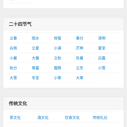
二十四节气
立春
雨水
惊蛰
春分
清明
谷雨
立夏
小满
芒种
夏至
小暑
大暑
立秋
处暑
白露
秋分
寒露
霜降
立冬
小雪
大雪
冬至
小寒
大寒
传统文化
茶文化
酒文化
饮食文化
传统礼仪