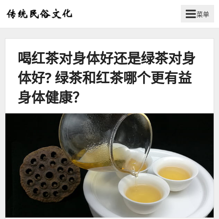
菜单
弘
扬
传
喝红茶对身体好还是绿茶对身
统
民
体好? 绿茶和红茶哪个更有益
俗
文
身体健康？
化