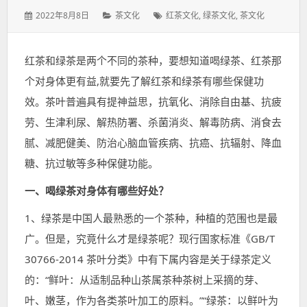
发
分
标
2022年8月8日
茶文化
红茶文化
,
绿茶文化
,
茶文化
表
类：
签：
于：
红茶和绿茶是两个不同的茶种，要想知道喝绿茶、红茶那
个对身体更有益,就要先了解红茶和绿茶有哪些保健功
效。茶叶普遍具有提神益思，抗氧化、消除自由基、抗疲
劳、生津利尿、解热防署、杀菌消炎、解毒防病、消食去
腻、减肥健美、防治心脑血管疾病、抗癌、抗辐射、降血
糖、抗过敏等多种保健功能。
一、喝绿茶对身体有哪些好处？
1、绿茶是中国人最熟悉的一个茶种，种植的范围也是最
广。但是，究竟什么才是绿茶呢？现行国家标准《GB/T
30766-2014 茶叶分类》中有下属内容是关于绿茶定义
的：“鲜叶：从适制品种山茶属茶种茶树上采摘的芽、
叶、嫩茎，作为各类茶叶加工的原料。”“绿茶：以鲜叶为