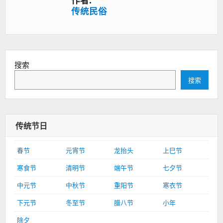
作者:
传统民俗
搜索
搜索
传统节日
春节
元宵节
龙抬头
上巳节
寒食节
清明节
端午节
七夕节
中元节
中秋节
重阳节
寒衣节
下元节
冬至节
腊八节
小年
除夕