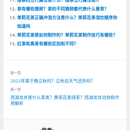
绿茶的五行属性是什么？绿茶五行属性简介
茶有哪些雅称？茶的不同雅称都代表什么意思？
茉莉花茶正确冲泡方法是什么？茉莉花茶泡饮顺序你
知道吗
茉莉花茶是如何制作的？茉莉花茶制作技巧有哪些？
红茶和黑茶有哪些区别和不同？
文
前一页
章
上
2022年属于晚立秋吗？立秋后天气还热吗？
导
一
航
后一页
篇：
下
西湖龙井是什么茶类？黄茶还是绿茶？西湖龙井功效和作
用解析
一
篇：