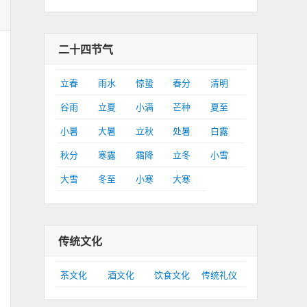
二十四节气
立春
雨水
惊蛰
春分
清明
谷雨
立夏
小满
芒种
夏至
小暑
大暑
立秋
处暑
白露
秋分
寒露
霜降
立冬
小雪
大雪
冬至
小寒
大寒
传统文化
茶文化
酒文化
饮食文化
传统礼仪