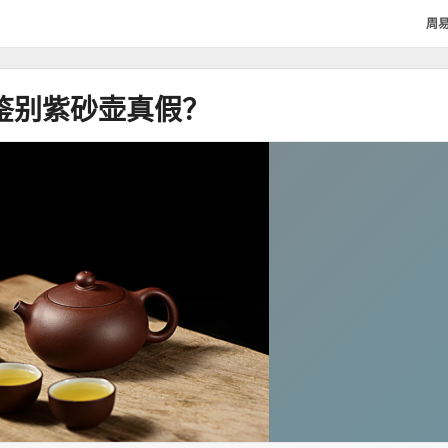
周
鉴别紫砂壶真假？