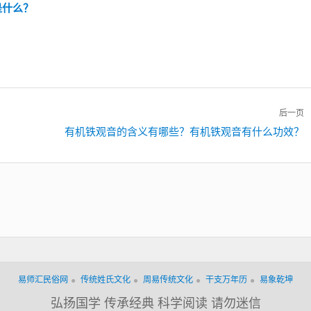
是什么？
后一页
下
有机铁观音的含义有哪些？有机铁观音有什么功效？
一
篇：
易师汇民俗网
传统姓氏文化
周易传统文化
干支万年历
易象乾坤
弘扬国学 传承经典 科学阅读 请勿迷信