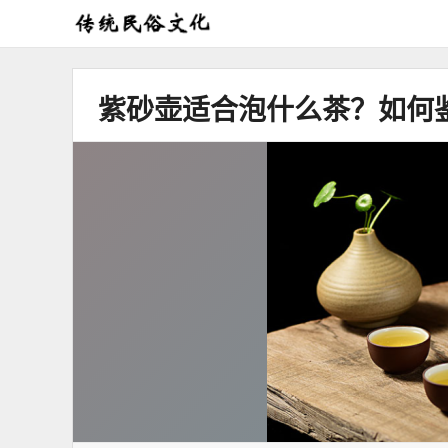
弘
扬
传
紫砂壶适合泡什么茶？如何
统
民
俗
文
化