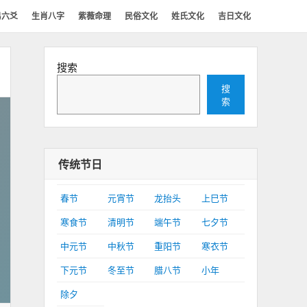
易六爻
生肖八字
紫薇命理
民俗文化
姓氏文化
吉日文化
搜索
搜
索
传统节日
春节
元宵节
龙抬头
上巳节
寒食节
清明节
端午节
七夕节
中元节
中秋节
重阳节
寒衣节
下元节
冬至节
腊八节
小年
除夕