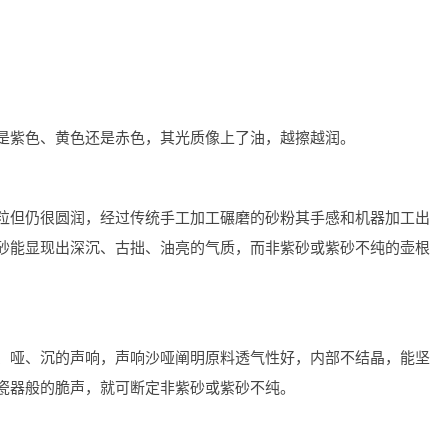
是紫色、黄色还是赤色，其光质像上了油，越擦越润。
粒但仍很圆润，经过传统手工加工碾磨的砂粉其手感和机器加工出
砂能显现出深沉、古拙、油亮的气质，而非紫砂或紫砂不纯的壶根
、哑、沉的声响，声响沙哑阐明原料透气性好，内部不结晶，能坚
瓷器般的脆声，就可断定非紫砂或紫砂不纯。