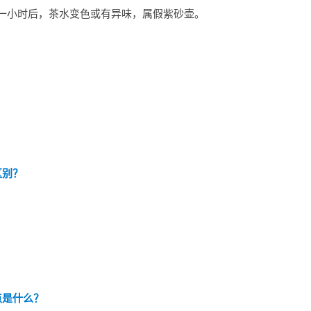
一小时后，茶水变色或有异味，属假紫砂壶。
？
？
区别？
？
点是什么？