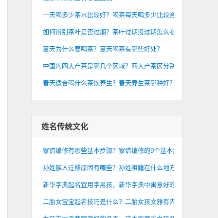
一天喝多少茶水比较好？喝茶每天喝多少比较合适？
如何辨别茶叶是否过期？茶叶过期没过期怎么看？
夏天为什么要喝茶？夏天喝茶有哪些好处？
中国的四大产茶是哪几个区域？四大产茶区分别是哪里？
春天适合喝什么茶饮养生？春天养生茶哪种好？
姓名传统文化
家谱编修有哪些基本步骤？家谱编修的9个基本步骤介绍
孙姓族人迁移原因有哪些？孙姓祖籍在什么地方？
新华字典起名宜用字男孩，新华字典中寓意好的男孩名字
二胎女宝宝起名技巧是什么？二胎女孩文雅有内涵的名字