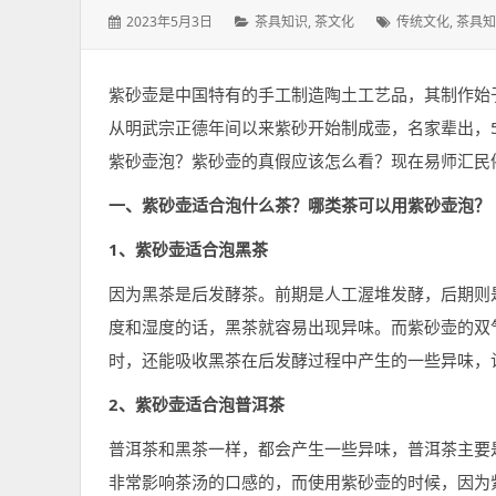
发
分
标
2023年5月3日
茶具知识
,
茶文化
传统文化
,
茶具知
表
类：
签：
于：
紫砂壶是中国特有的手工制造陶土工艺品，其制作始
从明武宗正德年间以来紫砂开始制成壶，名家辈出，
紫砂壶泡？紫砂壶的真假应该怎么看？现在易师汇民
一、紫砂壶适合泡什么茶？哪类茶可以用紫砂壶泡？
1、紫砂壶适合泡黑茶
因为黑茶是后发酵茶。前期是人工渥堆发酵，后期则
度和湿度的话，黑茶就容易出现异味。而紫砂壶的双
时，还能吸收黑茶在后发酵过程中产生的一些异味，
2、紫砂壶适合泡普洱茶
普洱茶和黑茶一样，都会产生一些异味，普洱茶主要
非常影响茶汤的口感的，而使用紫砂壶的时候，因为