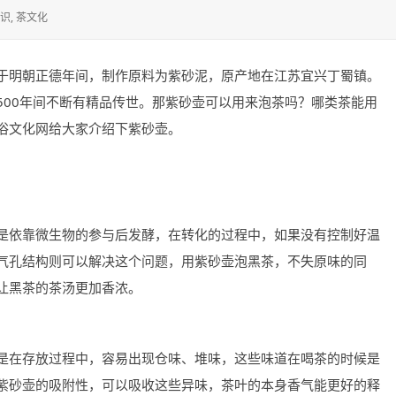
识
,
茶文化
于明朝正德年间，制作原料为紫砂泥，原产地在江苏宜兴丁蜀镇。
500年间不断有精品传世。那紫砂壶可以用来泡茶吗？哪类茶能用
俗文化网给大家介绍下紫砂壶。
是依靠微生物的参与后发酵，在转化的过程中，如果没有控制好温
气孔结构则可以解决这个问题，用紫砂壶泡黑茶，不失原味的同
让黑茶的茶汤更加香浓。
是在存放过程中，容易出现仓味、堆味，这些味道在喝茶的时候是
紫砂壶的吸附性，可以吸收这些异味，茶叶的本身香气能更好的释