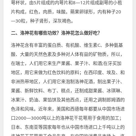
萼杯状，由5片组成的内萼片和8—12片组成副萼的小苞
片构成，红色，肉质，味酸。蒴果卵球形，内有种子20
—30粒，种子肾形，深灰褐色。
二、洛神花有哪些功效？洛神花怎么做好吃？
洛神花含有丰富的蛋白质、有机酸、维生素C、多种氨基
酸、大量的天然色素及多种对人体有益的矿物质，所以，
在瑞士，人们用它来生产果酱、果子汁、和酒;在牙买加
地区，用它来做为红色饮料的原料；在西印度、埃及、和
非洲热带地区，人们用它来泡制洛神花酒，制出果子汁、
果酱、新鲜饮料、布丁、糕点，还制成甜果酱、冰琪琳、
冰果汁、奶油、果馅饼及其他西点，还用之调制郎姆酒的
色泽和风味。近年来，美国和西德每年都要从中国市场进
口2000—3000吨以上的洛神花干花萼用于食用的加工；
日本、东南亚等国家每年也从中国市场进口上千吨以上的
洛神花干花萼用于食品生产。在中国的消费品市场上，洛