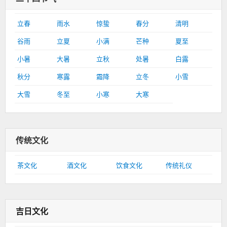
立春
雨水
惊蛰
春分
清明
谷雨
立夏
小满
芒种
夏至
小暑
大暑
立秋
处暑
白露
秋分
寒露
霜降
立冬
小雪
大雪
冬至
小寒
大寒
传统文化
茶文化
酒文化
饮食文化
传统礼仪
吉日文化