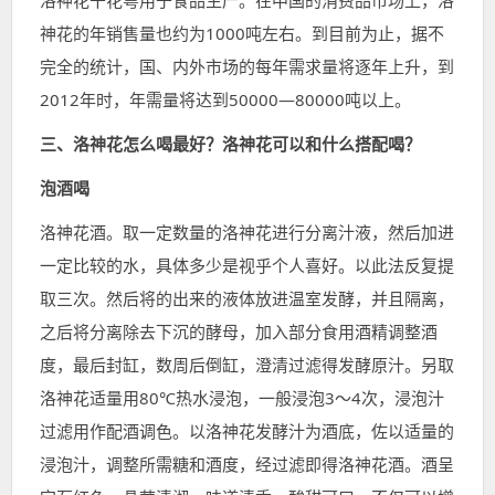
神花的年销售量也约为1000吨左右。到目前为止，据不
完全的统计，国、内外市场的每年需求量将逐年上升，到
2012年时，年需量将达到50000—80000吨以上。
三、洛神花怎么喝最好？洛神花可以和什么搭配喝？
泡酒喝
洛神花酒。取一定数量的洛神花进行分离汁液，然后加进
一定比较的水，具体多少是视乎个人喜好。以此法反复提
取三次。然后将的出来的液体放进温室发酵，并且隔离，
之后将分离除去下沉的酵母，加入部分食用酒精调整酒
度，最后封缸，数周后倒缸，澄清过滤得发酵原汁。另取
洛神花适量用80℃热水浸泡，一般浸泡3～4次，浸泡汁
过滤用作配酒调色。以洛神花发酵汁为酒底，佐以适量的
浸泡汁，调整所需糖和酒度，经过滤即得洛神花酒。酒呈