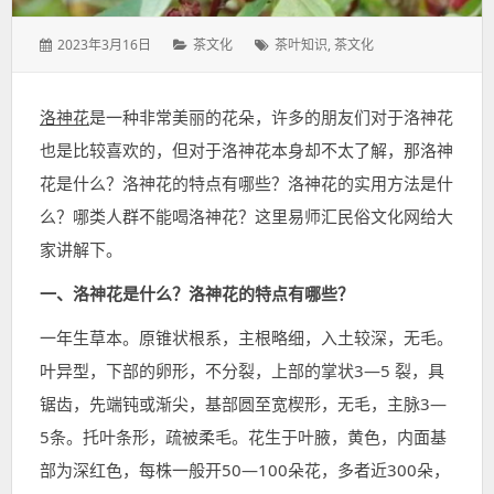
发
分
标
2023年3月16日
茶文化
茶叶知识
,
茶文化
表
类：
签：
于：
洛神花
是一种非常美丽的花朵，许多的朋友们对于洛神花
也是比较喜欢的，但对于洛神花本身却不太了解，那洛神
花是什么？洛神花的特点有哪些？洛神花的实用方法是什
么？哪类人群不能喝洛神花？这里易师汇民俗文化网给大
家讲解下。
一、洛神花是什么？洛神花的特点有哪些？
一年生草本。原锥状根系，主根略细，入土较深，无毛。
叶异型，下部的卵形，不分裂，上部的掌状3—5 裂，具
锯齿，先端钝或渐尖，基部圆至宽楔形，无毛，主脉3—
5条。托叶条形，疏被柔毛。花生于叶腋，黄色，内面基
部为深红色，每株一般开50—100朵花，多者近300朵，