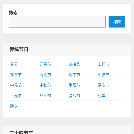
搜索
搜索
传统节日
春节
元宵节
龙抬头
上巳节
寒食节
清明节
端午节
七夕节
中元节
中秋节
重阳节
寒衣节
下元节
冬至节
腊八节
小年
除夕
二十四节气