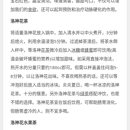
宝石红色，晶莹清沏，味道清香，酸甜可口，不仅可以增
加我们的
食欲
，还可以起到预防和治疗动脉硬化的作用。
洛神花茶
将适量洛神花放入锅中，加入清水并以中火煮开，3分钟
后熄火，利用余温浸泡5分钟。过滤掉茶渣后，将茶水倒
入杯中，等洛神
花茶
微冷后加入
冰糖
或
蜂蜜
即可饮用(高
温会破坏蜂蜜的营养)以增加甜味。如采用直接冲泡法，
热开水的分量只要约180cc即可。但需以杯盖盖住闷泡5-
8分钟，以让洛神花出味。不喜欢喝热茶的话，还可以等
冲泡好后放入适当的冰块。炎炎夏日，喝一杯冰凉的洛神
花茶。十分的惬意。另外洛神花茶与
绿茶
搭配冲饮，也是
不错的选择。洛神花茶宜在饭后饮用，可帮助肠胃消化，
但肠胃虚冷的人，则不宜多喝。
洛神花水果茶