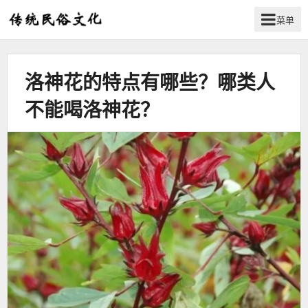
菜单
弘
扬
传
洛神花的特点有哪些？哪类人
统
民
不能喝洛神花？
俗
文
化