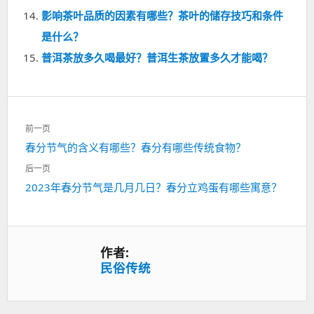
影响茶叶品质的因素有哪些？茶叶的储存技巧和条件
是什么？
普洱茶放多久喝最好？普洱生茶放置多久才能喝？
文
前一页
章
上
春分节气的含义有哪些？春分有哪些传统食物？
导
一
航
后一页
篇：
下
2023年春分节气是几月几日？春分立鸡蛋有哪些寓意？
一
篇：
作者:
民俗传统