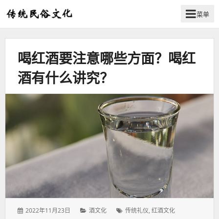
菜单
弘
扬
传
喝红酒要注意哪些方面？喝红
统
民
酒有什么讲究？
俗
文
化
发
分
标
2022年11月23日
酒文化
传统礼仪
,
红酒文化