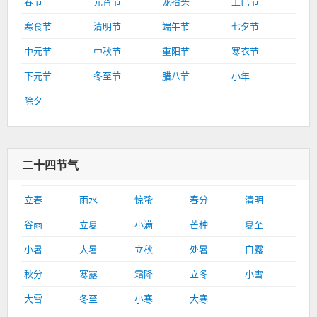
春节
元宵节
龙抬头
上巳节
寒食节
清明节
端午节
七夕节
中元节
中秋节
重阳节
寒衣节
下元节
冬至节
腊八节
小年
除夕
二十四节气
立春
雨水
惊蛰
春分
清明
谷雨
立夏
小满
芒种
夏至
小暑
大暑
立秋
处暑
白露
秋分
寒露
霜降
立冬
小雪
大雪
冬至
小寒
大寒