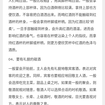
人们喝白酒，一般比较粗犷，用高脚杯喝白酒，一般会拿
持酒杯的上部杯体，因为白酒倒得比较满，拿持上部也方
便饮酒，不容易把白酒洒出来。
而喝红酒则不能触碰到红
酒杯的杯身，一般会拿持杯脚或杯柄。
因为红酒比较“娇
柔”，一旦手部触碰到杯身，会升高红酒的酒温，进而会
影响红酒的香气，也容易在杯壁沾染上个人的指纹。而拿
持红酒杯的杯脚或杯柄，则更方便欣赏杯中红酒的色泽与
酒质。
04、要有礼貌的碰酒
一般宴会开始前，主人会先有礼貌地敬宾客酒，表达对宾
客的欢迎之意。同样，宾客也要相应地回敬主人酒，一般
会选择吃完主菜，甜品上桌之时。如果是一般的聚会，则
敬酒就相对随意，敬酒人可以选择合适的时机敬酒。如果
是敬女士、长辈、上级酒时，敬酒的时候，目光要直视对
方，表示对人的尊敬之意。