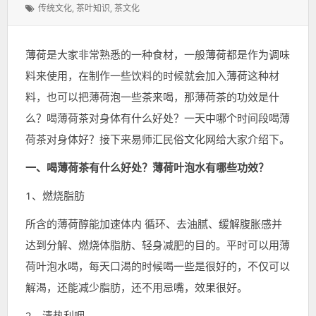
表
类：
标
传统文化
,
茶叶知识
,
茶文化
于：
签：
薄荷是大家非常熟悉的一种食材，一般薄荷都是作为调味
料来使用，在制作一些饮料的时候就会加入薄荷这种材
料，也可以把薄荷泡一些茶来喝，那薄荷茶的功效是什
么？喝薄荷茶对身体有什么好处？一天中哪个时间段喝薄
荷茶对身体好？接下来易师汇民俗文化网给大家介绍下。
一、喝薄荷茶有什么好处？薄荷叶泡水有哪些功效？
1、燃烧脂肪
所含的薄荷醇能加速体内 循环、去油腻、缓解腹胀感并
达到分解、燃烧体脂肪、轻身减肥的目的。平时可以用薄
荷叶泡水喝，每天口渴的时候喝一些是很好的，不仅可以
解渴，还能减少脂肪，还不用忌嘴，效果很好。
2、清热利咽