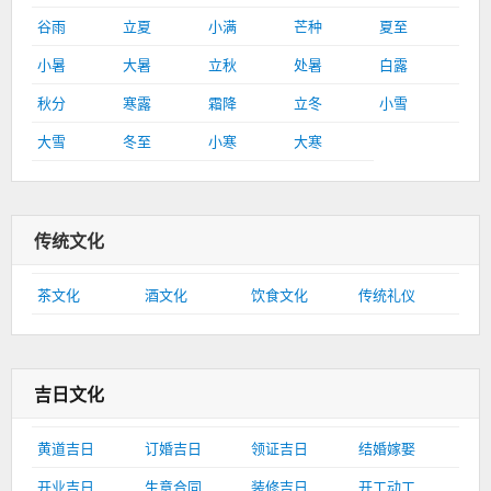
谷雨
立夏
小满
芒种
夏至
小暑
大暑
立秋
处暑
白露
秋分
寒露
霜降
立冬
小雪
大雪
冬至
小寒
大寒
传统文化
茶文化
酒文化
饮食文化
传统礼仪
吉日文化
黄道吉日
订婚吉日
领证吉日
结婚嫁娶
开业吉日
生意合同
装修吉日
开工动工