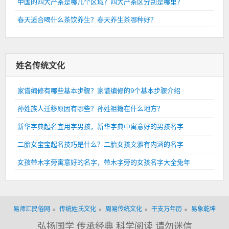
中国的四大产茶是哪几个区域？四大产茶区分别是哪里？
春天适合喝什么茶饮养生？春天养生茶哪种好？
姓名传统文化
家谱编修有哪些基本步骤？家谱编修的9个基本步骤介绍
孙姓族人迁移原因有哪些？孙姓祖籍在什么地方？
新华字典起名宜用字男孩，新华字典中寓意好的男孩名字
二胎女宝宝起名技巧是什么？二胎女孩文雅有内涵的名字
女孩带木字旁寓意好的名字，带木字旁的女孩名字大全兔年
易师汇民俗网
传统姓氏文化
周易传统文化
干支万年历
易象乾坤
弘扬国学 传承经典 科学阅读 请勿迷信