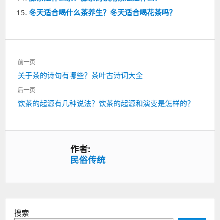
冬天适合喝什么茶养生？冬天适合喝花茶吗？
文
前一页
章
上
关于茶的诗句有哪些？茶叶古诗词大全
导
一
航
后一页
篇：
下
饮茶的起源有几种说法？饮茶的起源和演变是怎样的？
一
篇：
作者:
民俗传统
搜索