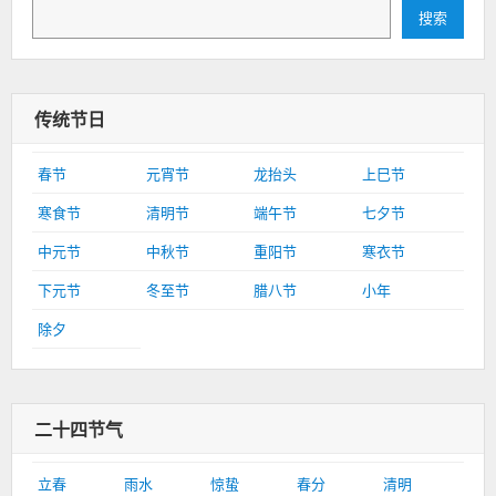
搜索
传统节日
春节
元宵节
龙抬头
上巳节
寒食节
清明节
端午节
七夕节
中元节
中秋节
重阳节
寒衣节
下元节
冬至节
腊八节
小年
除夕
二十四节气
立春
雨水
惊蛰
春分
清明