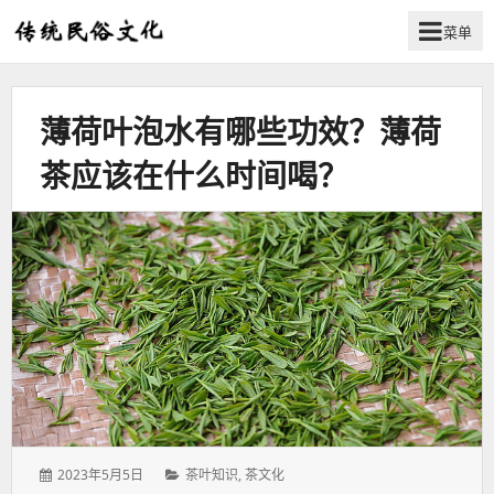
菜单
弘
扬
传
薄荷叶泡水有哪些功效？薄荷
统
民
茶应该在什么时间喝？
俗
文
化
发
分
2023年5月5日
茶叶知识
,
茶文化