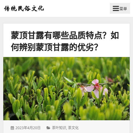
菜单
弘
扬
传
蒙顶甘露有哪些品质特点？如
统
民
何辨别蒙顶甘露的优劣？
俗
文
化
发
分
2023年4月20日
茶叶知识
,
茶文化