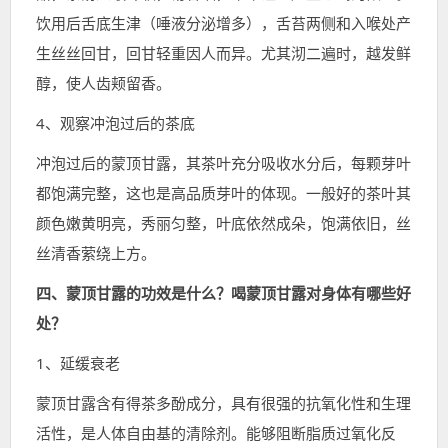
饮用后舌底生津（唾液分泌增多），舌苔两侧和入喉处产
生丝丝回甘，回甘轻重因人而异。尤其沏二遍时，越发鲜
醇，使人齿颊留香。
4、观察冲泡过后的茶底
冲泡过后的蒙顶甘露，其茶叶充分吸收水分后，每颗芽叶
都饱满完整，这也是高品质芽叶的体现。一般好的茶叶其
颜色嫩黄明亮，秀丽匀整，叶底依然成朵，饱满依旧，丝
丝清香萦绕上方。
四、蒙顶甘露的功效是什么？喝蒙顶甘露对身体有哪些好
处？
1、延缓衰老
蒙顶甘露含有得茶多酚成分，具有很强的抗氧化性和生理
活性，是人体自由基的清除剂。能够阻断脂质过氧化反