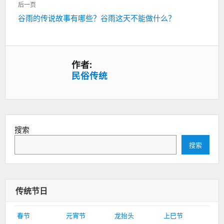
一
航
后一页
篇：
下
谷雨的传说故事有哪些？谷雨这天不能做什么？
一
篇：
作者:
民俗传统
搜索
搜索
传统节日
春节
元宵节
龙抬头
上巳节