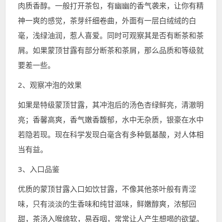
肉质香醇。一般打开茶包，有幽幽的香气袭来，让你有精
神一爽的感觉，茶芽纤细卷曲，外面有一层白绒绒的白
毫，浅绿油润，惹人喜爱。同时可观察其是否有断茶和茶
屑。如果蒙顶甘露有部分断茶和茶屑，那么品质和等级就
要差一些。
2、观察冲泡的效果
如果是特级蒙顶甘露，其冲泡后的汤色杏绿鲜亮，清澈明
亮；香馨高爽，香气嫩香馥郁，水中无杂质，银豪在水中
若隐若现。现在科学发现白毫含有多种氨基酸，对人体相
当有益。
3、入口品鉴
优质的蒙顶甘露入口如饮甘露，不像其他茶叶般有青涩
味，只有淡淡的生香味和纯甘滋味，鲜嫩醇爽，浓郁回
甜，茶汤入喉绵软，易吞咽，常常让人产生想喝的欲望。