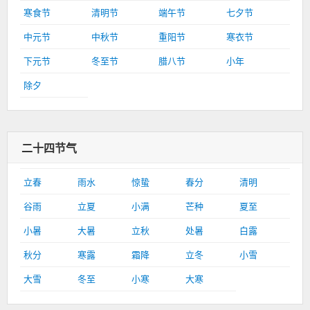
寒食节
清明节
端午节
七夕节
中元节
中秋节
重阳节
寒衣节
下元节
冬至节
腊八节
小年
除夕
二十四节气
立春
雨水
惊蛰
春分
清明
谷雨
立夏
小满
芒种
夏至
小暑
大暑
立秋
处暑
白露
秋分
寒露
霜降
立冬
小雪
大雪
冬至
小寒
大寒