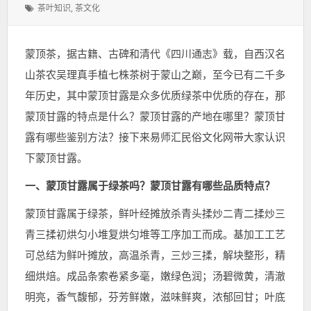
表
类：
标
茶叶知识
,
茶文化
于：
签：
蒙顶茶，据古籍、古碑和清代《四川通志》载，自西汉名
山茶农吴理真手植七株茶树于蒙山
之巅
，至今已有二千多
年历史，其中蒙顶甘露是众多优质绿茶中优质的存在，那
蒙顶甘露的特点是什么？蒙顶甘露的产地在哪里？蒙顶甘
露有哪些鉴别方法？接下来易师汇民俗文化网带大家认识
下蒙顶甘露。
一、蒙顶甘露属于绿茶吗？蒙顶甘露有哪些品质特点？
蒙顶甘露属于绿茶，鲜叶经摊放杀青头揉炒二青二揉炒三
青三揉初烘匀小堆复烘匀堆等工序加工而成。基加工工艺
可总结为鲜叶摊放，高温杀青，三炒三揉，解块整形，精
细烘焙。成品条索卷紧多毫，嫩绿色润；汤碧微黄，清澈
明亮，香气馥郁，芬芳鲜嫩，滋味鲜爽，浓郁回甘；叶底