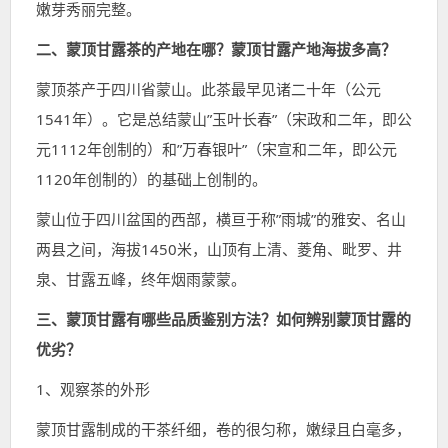
嫩芽秀丽完整。
二、蒙顶甘露茶的产地在哪？蒙顶甘露产地海拔多高？
蒙顶茶产于四川省蒙山。此茶最早见诸二十年（公元
1541年）。它是总结蒙山”玉叶长春”（宋政和二年，即公
元1112年创制的）和”万春银叶”（宋宣和二年，即公元
1120年创制的）的基础上创制的。
蒙山位于四川盆国的西部，横亘于称”雨城”的雅安、名山
两县之间，海拔1450米，山顶有上清、菱角、毗罗、井
泉、甘露五峰，终年烟雨蒙蒙。
三、蒙顶甘露有哪些品质鉴别方法？如何辨别蒙顶甘露的
优劣？
1、观察茶的外形
蒙顶甘露制成的干茶纤细，卷的很匀称，嫩绿且白毫多，