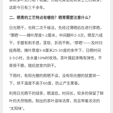
这距今已有三千多年。
二、晒青的工艺特点有哪些？晒青需要注意什么？
日光晒干，也称二次干燥法。先经过薄晒后在进行厚晒，
“薄晒”——摊叶厚度1-2厘米，中间翻叶2-3次，晒至六成
干，手握有刺手感，茎软、折而不断。“厚晒”——及时归
拢再晒，摊叶厚度5-8厘米25-35度的条件下，日晒时间
3-5小时，含水量10%时收场。茶叶摸起来略有弹性，不
是很干脆，随后放室内阴干。
下雨时，有阳光棚的照晒不误，没有阳光棚的就要烘一
下，烘干温度不高于60度，防止产生栗香。
利用日光晒干的绿茶，晒温低，时间长，较多的保留了鲜
叶的天然物质。制出的茶叶滋味浓厚，而且带着浓浓的
“太阳味“。