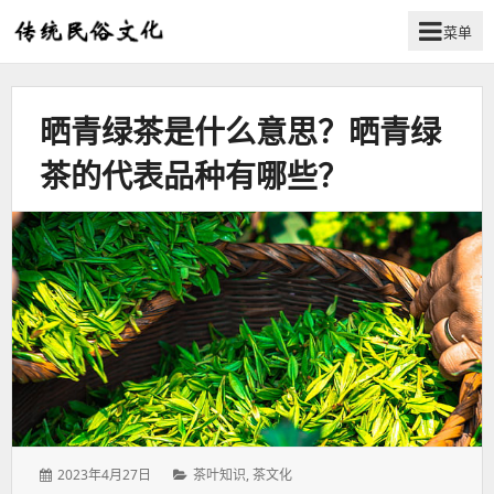
菜单
弘
扬
传
晒青绿茶是什么意思？晒青绿
统
民
茶的代表品种有哪些？
俗
文
化
发
分
2023年4月27日
茶叶知识
,
茶文化