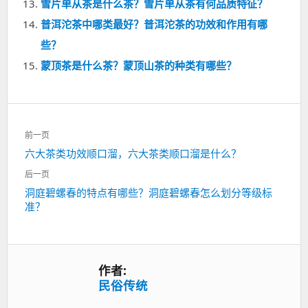
雪片单从茶是什么茶？雪片单从茶有何品质特征？
普洱沱茶中哪类最好？普洱沱茶的功效和作用有哪
些？
蒙顶茶是什么茶？蒙顶山茶的种类有哪些？
文
前一页
章
上
六大茶类功效顺口溜，六大茶类顺口溜是什么？
导
一
航
后一页
篇：
下
洞庭碧螺春的特点有哪些？洞庭碧螺春怎么划分等级标
准？
一
篇：
作者:
民俗传统