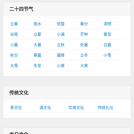
二十四节气
立春
雨水
惊蛰
春分
清明
谷雨
立夏
小满
芒种
夏至
小暑
大暑
立秋
处暑
白露
秋分
寒露
霜降
立冬
小雪
大雪
冬至
小寒
大寒
传统文化
茶文化
酒文化
饮食文化
传统礼仪