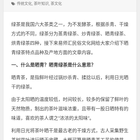
表
类：
标
传统文化
,
茶叶知识
,
茶文化
于：
签：
绿茶是我国六大茶类之一，为不发酵茶，根据杀青、干燥
方式的不同，绿茶分为蒸青绿茶、炒青绿茶、晒青绿茶、
烘青绿茶四种，接下来易师汇民俗文化网给大家介绍下晒
青绿茶特点品种及产地方面的文章内容。
一、什么是晒青？晒青绿茶是什么意思？
晒青茶，是指鲜叶经过锅炒杀青、揉捻以后，利用日光晒
干的绿茶。
由于太阳晒的温度较低，时间较长，较多的保留了鲜叶的
天然物质，制出的茶叶滋味浓重，且带有一股日晒特有的
味道，喜欢的茶人谓之”浓浓的太阳味”。
利用日光将茶叶晒干是最古老的干燥方式，古人采集野生
茶树芽叶进行晒干收藏，大概可算是晒青茶工艺的萌芽，