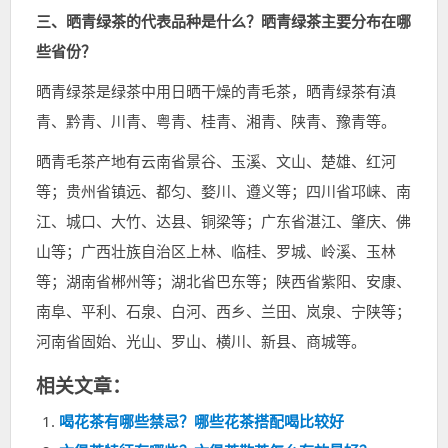
三、晒青绿茶的代表品种是什么？晒青绿茶主要分布在哪
些省份？
晒青绿茶是绿茶中用日晒干燥的青毛茶，晒青绿茶有滇
青、黔青、川青、粤青、桂青、湘青、陕青、豫青等。
晒青毛茶产地有云南省景谷、玉溪、文山、楚雄、红河
等；贵州省镇远、都匀、婺川、遵义等；四川省邛崃、南
江、城口、大竹、达县、铜梁等；广东省湛江、肇庆、佛
山等；广西壮族自治区上林、临桂、罗城、岭溪、玉林
等；湖南省郴州等；湖北省巴东等；陕西省紫阳、安康、
南阜、平利、石泉、白河、西乡、兰田、岚泉、宁陕等；
河南省固始、光山、罗山、横川、新县、商城等。
相关文章：
喝花茶有哪些禁忌？哪些花茶搭配喝比较好