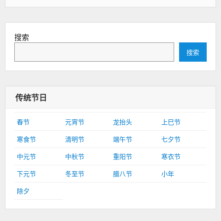
搜索
搜索
传统节日
春节
元宵节
龙抬头
上巳节
寒食节
清明节
端午节
七夕节
中元节
中秋节
重阳节
寒衣节
下元节
冬至节
腊八节
小年
除夕