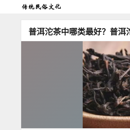
弘
扬
传
普洱沱茶中哪类最好？普洱
统
民
俗
文
化