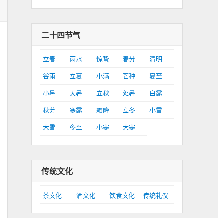
二十四节气
立春
雨水
惊蛰
春分
清明
谷雨
立夏
小满
芒种
夏至
小暑
大暑
立秋
处暑
白露
秋分
寒露
霜降
立冬
小雪
大雪
冬至
小寒
大寒
传统文化
茶文化
酒文化
饮食文化
传统礼仪