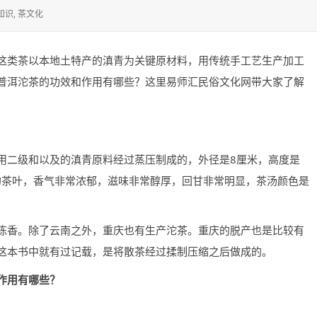
知识
,
茶文化
这类茶以本地土特产的滇青为关键原材料，用传统手工艺生产加工
普洱沱茶的功效和作用有哪些？这里易师汇民俗文化网带大家了解
用二级和以及的滇青原料经过蒸压制成的，外径是8厘米，高度是
的茶叶，香气非常浓郁，滋味非常醇厚，回甘非常明显，茶汤颜色是
陈香。除了云南之外，重庆也有生产沱茶。重庆的脱产也是比较有
这本书中就有过记载，是将散茶经过揉制压缩之后做成的。
作用有哪些？