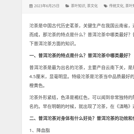
发
分
标
2023年6月25日
茶叶知识
,
茶文化
传统文化
,
茶叶
表
类：
签：
于：
沱茶是中国古代历史茗茶，关键生产在我国云南省，
而成，那沱茶的特点是什么？普洱沱茶中哪类最好？
下普洱沱茶方面的知识。
一、普洱沱茶的特点是什么？普洱沱茶中哪类最好？
普洱沱茶是最为出名的沱茶，主要产自云南下关，是
4.5厘米，显毫明显。特级沱茶是沱茶当中品质最好
橙黄色。
沱茶外形紧结，色泽是裼红色，可以闻到非常独特的
名的。早在明朝的时候，就出现了沱茶，在《滇略》
二、普洱沱茶对身体有什么好处？普洱沱茶的功效和
1、降血脂