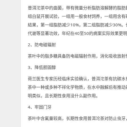
普洱沱茶中的曲菌，带有微量分析脂肪溶解酵的脂肪
组白鼠开展试验，一组用一般食材饲养，一组用含有
結果，第一组脂肪减少10%，第二组脂肪减少30%
代谢等显著功效，年纪在40至50的病案实际效果更
2、防电磁辐射
茶叶中的脂多糖具备防电磁辐射作用，消化吸收放射性
3、降低胆固醇
荷兰医生专家历经临床实验确认，普洱沱茶有抗碳水
茶中一种或多种不祥化学物质，在水中融解后有推动
明类似，且长期性食用没什么副作用。
4、牢固门牙
茶叶中含氟量较高，长期性食用普洱沱茶对防止虫牙