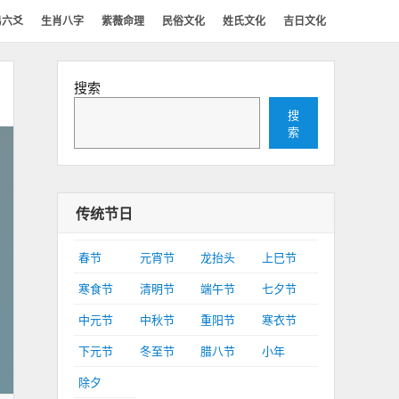
易六爻
生肖八字
紫薇命理
民俗文化
姓氏文化
吉日文化
搜索
搜
索
传统节日
春节
元宵节
龙抬头
上巳节
寒食节
清明节
端午节
七夕节
中元节
中秋节
重阳节
寒衣节
下元节
冬至节
腊八节
小年
除夕