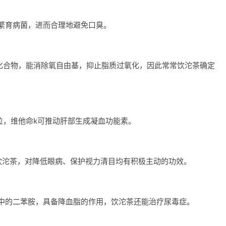
繁育病菌，进而合理地避免口臭。
类化合物，能消除氧自由基，抑止脂质过氧化，因此常常饮沱茶确定
单位，维他命k可推动肝部生成凝血功能素。
饮沱茶，对降低眼病、保护视力清目均有积极主动的功效。
中的二苯胺，具备降血脂的作用，饮沱茶还能治疗尿毒症。