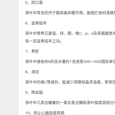
5、防口臭
茶叶中常含的丹宁酸具备抑菌作用，能阻拦食材渣屑
6、益寿延年
茶叶中营养元素锰、锌、硒，维C、p、e及茶氨酸
有一定益寿延年之功。
7、养肝
茶叶中维他命k的含水量约1克成茶300～500国际
8、清目
茶叶中的维C等成份，能减少双眼结晶浑浊度，常常
9、降血脂
茶叶中几类含糖量的一氧化氮合酶和茶叶脂类双组分
10、抑止心脑血管疾病