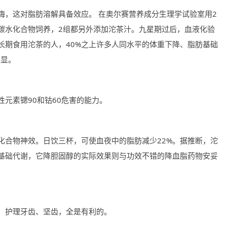
鋂，这对脂肪溶解具备效应。 在奥尔赛营养成分生理学试验室用2
碳水化合物饲养，2组都另外添加沱茶汁。九星期过后，血液化验
。长期食用沱茶的人，40%之上许多人同水平的体重下降、脂肪基础
明显。
元素锶90和钴60危害的能力。
化合物神效。日饮三杯，可使血夜中的脂肪减少22%。据推断，沱
基础代谢，它降胆固醇的实际效果则与功效不错的降血脂药物安妥
，护理牙齿、坚齿，全是有利的。