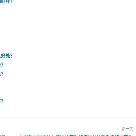
别好坏？
？
么好处？
丹？
处？
好？
后一页