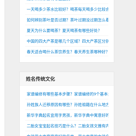
一天喝多少茶水比较好？喝茶每天喝多少比较合适？
如何辨别茶叶是否过期？茶叶过期没过期怎么看？
夏天为什么要喝茶？夏天喝茶有哪些好处？
中国的四大产茶是哪几个区域？四大产茶区分别是哪里？
春天适合喝什么茶饮养生？春天养生茶哪种好？
姓名传统文化
家谱编修有哪些基本步骤？家谱编修的9个基本步骤介绍
孙姓族人迁移原因有哪些？孙姓祖籍在什么地方？
新华字典起名宜用字男孩，新华字典中寓意好的男孩名字
二胎女宝宝起名技巧是什么？二胎女孩文雅有内涵的名字