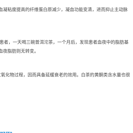
血凝粘度提高的纤维蛋白原减少，凝血功能变清，进而抑止主动脉
的患者，一天喝三碗普洱沱茶，一个月后，发现患者血夜中的脂肪基
血夜脂肪则无转变。
过氧化物过程，因而具备延缓衰老的效用。白茶的黄酮类含水量也很
？