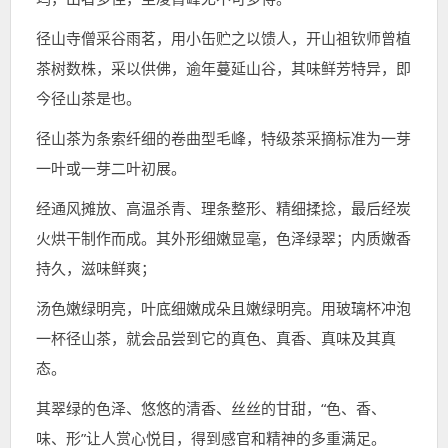
径山寺僧采谷雨茗，用小缶贮之以馈人，开山祖钦师曾植
茶树数株，采以供佛，逾年蔓延山谷，其味鲜芳特异，即
今径山茶是也。
径山茶为条索纤细的卷曲型毛峰，特级茶采摘标准为一芽
一叶或一芽二叶初展。
经通风摊放、高温杀青、理条整形、精细揉捻，最后经炭
火烘干制作而成。其外形细嫩显毫，色泽绿翠；内质嫩香
持久，滋味鲜爽；
汤色嫩绿明亮，叶底细嫩成朵且嫩绿明亮。用玻璃杯冲泡
一杯径山茶，就会品尝到它的真色、真香、真味及其真
态。
其翠绿的色泽、悠悠的清香、丝丝的甘甜，“色、香、
味、形”让人赏心悦目，得到感官和精神的多重满足。