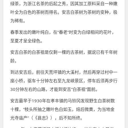
绿茶，为浙江名茶的后起之秀，因其加工原料采自一种嫩
叶全为白色的茶树而得名。安吉白茶树为茶树的变种，极
为稀有。
春季发出的嫩叶纯白，在“春老”时变为白绿相间的花叶，
至夏才呈全绿色。
安吉白茶的白茶祖是仅剩一棵的古茶树，据说已有千年树
龄。
到达安吉后，前往天荒坪镇的大溪村，然后再穿过村中一
座小桥，驱车十分钟左右至九龙峡景区，停车后须再步行
30分钟左右的山路，才能到安吉“白茶祖”面前。
安吉最早于1930年在孝丰镇的马铃冈发现野生白茶树数
十棵，“枝头所抽之嫩叶色白如玉，焙后微黄，为当地金
光寺庙产”（《县志》），后不知所终。