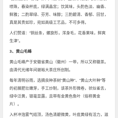
喷珠，春染杯底，绿满晶宫；饮其味，头酌色淡、幽香、
鲜雅；二酌翠绿、芬芳、味醇；三酌碧清、香郁、回甘，
真是其贵如珍，宛如高级工艺品，不可多得。
人们赞道：“铜丝条，螺旋形，浑身毛，花香果味，鲜爽
生津”。
3、黄山毛峰
黄山毛峰产于安徽省黄山（徽州）一带，所以又称徽茶。
由清代光绪年间谢裕大茶庄所创制。
每年清明谷雨，选摘良种茶树“黄山种”、“黄山大叶种”等
的初展肥壮嫩芽，手工炒制，该茶外形微卷，状似雀舌，
绿中泛黄，银毫显露，且带有金黄色鱼叶（俗称黄金
片）。
入杯冲泡雾气结顶，汤色清碧微黄，叶底黄绿有活力，滋