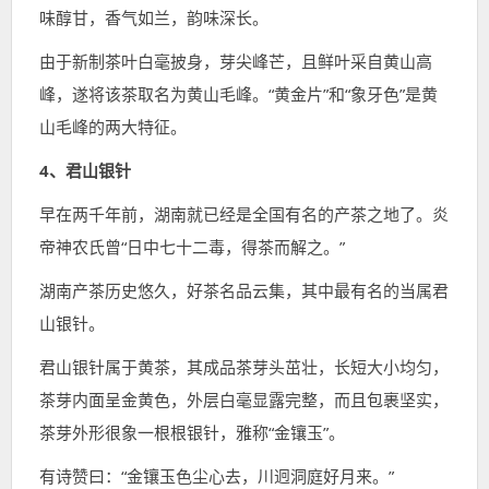
味醇甘，香气如兰，韵味深长。
由于新制茶叶白毫披身，芽尖峰芒，且鲜叶采自黄山高
峰，遂将该茶取名为黄山毛峰。“黄金片”和“象牙色”是黄
山毛峰的两大特征。
4、君山银针
早在两千年前，湖南就已经是全国有名的产茶之地了。炎
帝神农氏曾“日中七十二毒，得茶而解之。”
湖南产茶历史悠久，好茶名品云集，其中最有名的当属君
山银针。
君山银针属于黄茶，其成品茶芽头茁壮，长短大小均匀，
茶芽内面呈金黄色，外层白毫显露完整，而且包裹坚实，
茶芽外形很象一根根银针，雅称“金镶玉”。
有诗赞曰：“金镶玉色尘心去，川迥洞庭好月来。”