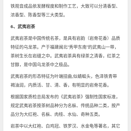
铁观音成品依发酵程度和制作工艺，大致可以分清香型、
浓香型、陈香型等三大类型。
6、武夷岩茶
武夷岩茶是中国传统名茶，是具有岩韵（岩骨花香）品质
特征的乌龙茶。产于福建闽北“秀甲东南”的武夷山一带，
茶树生长在岩缝之中。武夷岩茶具有绿茶之清香，红茶之
甘醇，是中国乌龙茶中之极品。
武夷岩茶的形态特征为叶端扭曲,似蜻蜓头，色泽铁青带
褐油润，内质活、甘、清、香，有明显的岩骨花香。
根据国家质检总局发布的《武夷岩茶》强制性国家标准，
规定武夷岩茶按茶树品种分为名枞、传统品种二类，按产
品分为大红袍、名枞、肉桂、水仙、奇种五类。
岩茶中以大红袍、白鸡冠、铁罗汉、水金龟等著名，其它