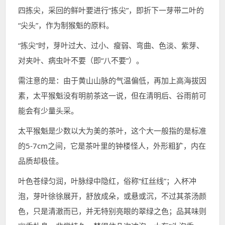
四拣尖，采回的鲜叶要进行“拣尖”，即折下一芽带二叶的
“尖头”，作为制猴魁的原料。
“拣尖”时，芽叶过大、过小、瘦弱、弯曲、色淡、紫芽、
对夹叶、病虫叶不要（即“八不要”）。
需注意的是：由于黄山山脉的气温偏低，再加上高海拔因
素，太平猴魁没有明前茶这一说，但在清明后、谷雨前可
能会有少量头采。
太平猴魁是少数以大为美的茶叶，这个大一般指的是标准
的5-7cm之间，它是茶叶里的钟楼怪人，外形粗犷，内在
品质却极佳。
叶色苍绿匀润，叶脉绿中隐红，俗称“红丝线”；入杯冲
泡，芽叶徐徐展开，舒放成朵，或悬或沉，不过其茶汤颜
色，只是清澈而已，并无特别亮眼的翠绿之色；品其味则