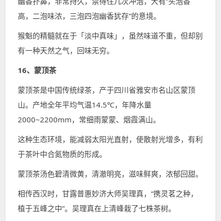
幽香扑鼻，非常持久，禁得住几次冲泡，大有“头泡香
高，二泡味浓，三泡四泡幽香犹存”的意境。
猴魁的精髓就在于「淡中真味」，虽然味道不重，但却别
有一种天然之气，回味无穷。
16、蒙顶茶
蒙顶茶是中国传统绿茶，产于四川省雅安市名山区蒙顶
山。产地全年平均气温14.5℃，年降水量
2000~2200mm，常细雨蒙蒙、烟霞满山。
这种生态环境，能减弱太阳光直射，使散射光增多，有利
于茶叶中合氮物质的形成。
蒙顶茶汤色碧清微黄，清澈明亮，滋味鲜爽，浓郁回甜。
相传西汉时，甘露普惠妙济大师吴理真，“携灵茗之种，
植于五峰之中”。吴理真在上清峰栽了七株茶树。