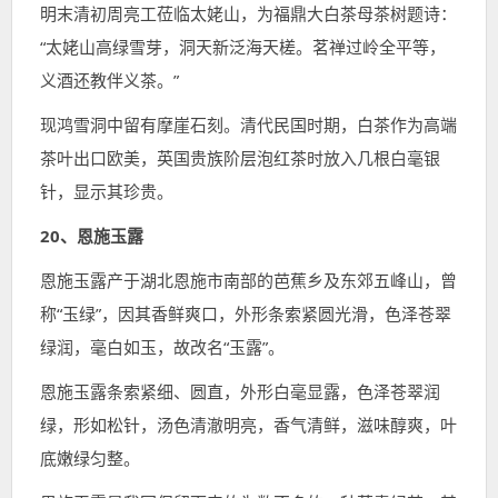
明末清初周亮工莅临太姥山，为福鼎大白茶母茶树题诗：
“太姥山高绿雪芽，洞天新泛海天槎。茗禅过岭全平等，
义酒还教伴义茶。”
现鸿雪洞中留有摩崖石刻。清代民国时期，白茶作为高端
茶叶出口欧美，英国贵族阶层泡红茶时放入几根白毫银
针，显示其珍贵。
20、恩施玉露
恩施玉露产于湖北恩施市南部的芭蕉乡及东郊五峰山，曾
称“玉绿”，因其香鲜爽口，外形条索紧圆光滑，色泽苍翠
绿润，毫白如玉，故改名“玉露”。
恩施玉露条索紧细、圆直，外形白毫显露，色泽苍翠润
绿，形如松针，汤色清澈明亮，香气清鲜，滋味醇爽，叶
底嫩绿匀整。