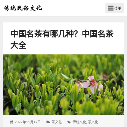
菜单
弘
扬
传
中国名茶有哪几种？中国名茶
统
民
大全
俗
文
化
发
分
标
2022年11月17日
茶文化
传统文化
,
茶文化