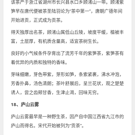
该茶产于浙江省湖州市长兴县水口乡顾渚山一带。顾渚紫
笋早在唐代便被茶圣陆羽论为“茶中第一”，唐朝广德年间
开始进贡，正式成为贡茶。
得天独厚出名茶，顾渚山属低山丘陵，坡度平缓，植被丰
富，土层厚，有机质含量高，适宜茶树生长。
良好的小气候条件孕育出了流芳千年的紫笋茶，紫笋茶有
着优异的内质和独特的香味。
芽味细嫩，芽色带紫，芽形如笋，条索紧裹，沸水冲泡，
芳香扑鼻，汤色清朗；茶叶舒展后，呈兰花状，观之楚楚
诱人，尝之齿颊甘香，生津止渴，回味无穷。
18、庐山云雾
庐山云雾最早是一种野生茶，因产自中国江西省九江市的
庐山而得名。宋代开始被列为“贡茶”。