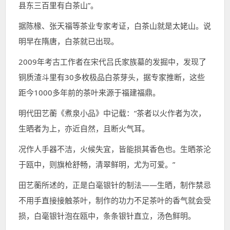
县东三百里有白茶山”。
据陈椽、张天福等茶业专家考证，白茶山就是太姥山。说
明早在隋唐，白茶就已出现。
2009年考古工作者在宋代吕氏家族墓的发掘中，发现了
铜质渣斗里有30多枚极品白茶芽头，据专家推断，这些
距今1000多年前的茶叶来源于福建福鼎。
明代田艺蘅《煮泉小品》中记载：“茶者以火作者为次，
生晒者为上，亦近自然，且断火气耳。
况作人手器不洁，火候失宜，皆能损其香色也。生晒茶沦
于瓯中，则旗枪舒畅，清翠鲜明，尤为可爱。”
田艺蘅所述的，正是白毫银针的制法——生晒，制作禁忌
不用手直接接触茶叶，制作的功力不足茶叶的香气就会受
损，白毫银针泡在瓯中，条条银针直立，汤色鲜明。