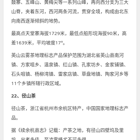
鼓寨、五峰山、黄梅尖等一系列山峰，再向西分支为三大
山脊，夹着东河，西河两条河流，贯穿全境，构成由北东
向南西逐渐倾斜的地势。
最高点天堂寨海拔1729米，最低点船形垸海拔90米，高
差1639米，平均坡度17°。
英山云雾茶地理标志产品保护范围为湖北省英山县南河
镇、方家咀乡、温泉镇、红山镇、孔家坊乡、金家铺镇、
石头咀镇、杨柳湾镇、雷家店镇、草盘地镇、陶家河乡等
11个乡镇所辖行政区域。
22、径山茶
径山茶，浙江省杭州市余杭区特产，中国国家地理标志产
品。
据《续余杭县志》记载：产茶之地，有径山四壁坞及里
坞，出者多佳，至凌霄峰尤不可多得。