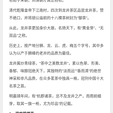
名始于宋朝，到清朝才真正扬名。
清代乾隆皇帝下江南时，四次到龙井茶区品尝龙井茶，赞
不绝口，并将胡公庙前的十八棵茶树封为“御茶”。
从此，龙井茶更加身价大振，名扬天下，有“黄金芽”、“无
双品”之称。
历史上，按产地分狮、龙、云、虎、梅五个字号，其中多
认为以产于狮峰的老井的品质为最佳。
龙井属炒青绿茶，“茶中之美数龙井”，素以色翠、形美、
香郁、味醇冠绝天下，其独特的“淡而远”“香而清”的绝世
神采和非凡品质，在众多茗茶中独具一格，冠列中国十大
名茶之首。
明嘉靖年间，有“杭郡诸茶，总不及龙井之产，而雨前细
芽，取其一旗一枪，尤为珍品”的记载。