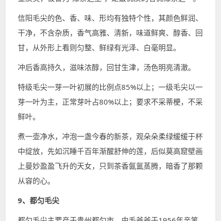
信阳毛尖的色、香、味、形均有独特个性，其颜色鲜润、
干净，不含杂质，香气高雅、清新，味道鲜爽、醇香、回
甘，从外形上看则匀整、鲜绿有光泽、白毫明显。
冲后香高持久，滋味浓醇，回甘生津，汤色明亮清澈。
特级毛尖一芽一叶初展的比例点85%以上；一级毛尖以一
芽一叶为主，正常芽叶占80%以上；要求不采蒂梗，不采
鲜叶。
煮一壶净水，冲泡一盏今春的新茶，观朵朵柔绿缓缓于杯
中绽放，先如沉睡千百年渐醒舒伸的莲，后似莫高窟壁画
上曼妙盈盈飞升的天女，只到茶香氤氲蒸腾，暗香了那颗
从容的心。
9、都匀毛尖
都匀毛尖主要产于贵州都匀市，由毛爷爷于1956年亲笔