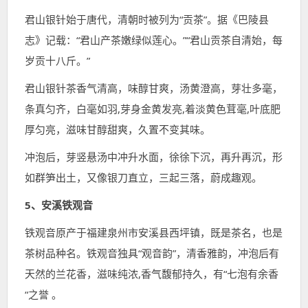
君山银针始于唐代，清朝时被列为“贡茶”。据《巴陵县
志》记载：“君山产茶嫩绿似莲心。”“君山贡茶自清始，每
岁贡十八斤。”
君山银针茶香气清高，味醇甘爽，汤黄澄高，芽壮多毫，
条真匀齐，白毫如羽,芽身金黄发亮,着淡黄色茸毫,叶底肥
厚匀亮，滋味甘醇甜爽，久置不变其味。
冲泡后，芽竖悬汤中冲升水面，徐徐下沉，再升再沉，形
如群笋出土，又像银刀直立，三起三落，蔚成趣观。
5、安溪铁观音
铁观音原产于福建泉州市安溪县西坪镇，既是茶名，也是
茶树品种名。铁观音独具“观音韵”，清香雅韵，冲泡后有
天然的兰花香，滋味纯浓,香气馥郁持久，有“七泡有余香
“之誉 。