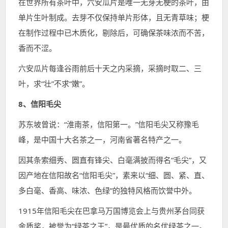
在世界所有茶叶中，六安瓜片是唯一无芽无梗的茶叶，由
单片生叶制成。去芽不仅保持单片形体，且无青草味；梗
在制作过程中已木质化，剔除后，可确保茶味浓而不苦，
香而不涩。
六安瓜片每逢谷雨前后十天之内采摘，采摘时取二、三
叶，求“壮”不求“嫩”。
8、信阳毛尖
苏东坡曾说：“淮南茶，信阳第一。”信阳毛尖又称豫毛
峰，是中国十大名茶之一，河南省著名特产之一。
因其条索细秀、圆直有锋尖、白毫满披而得名“毛尖”，又
因产地在信阳故名“信阳毛尖”，素来以“细、圆、紧、直、
多白毫、香高、味浓、色绿”的独特风格而饮誉中外。
1915年信阳毛尖在巴拿马万国博览会上与贵州茅台同获
金质奖，被誉为“绿茶之王”，是最优质的名优绿茶之一。