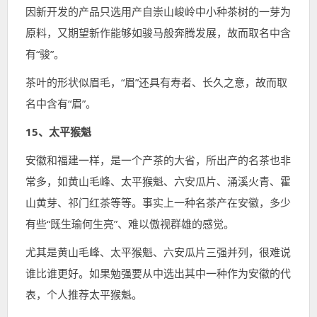
因新开发的产品只选用产自崇山峻岭中小种茶树的一芽为
原料，又期望新作能够如骏马般奔腾发展，故而取名中含
有“骏”。
茶叶的形状似眉毛，“眉”还具有寿者、长久之意，故而取
名中含有“眉”。
15、太平猴魁
安徽和福建一样，是一个产茶的大省，所出产的名茶也非
常多，如黄山毛峰、太平猴魁、六安瓜片、涌溪火青、霍
山黄芽、祁门红茶等等。事实上一种名茶产在安徽，多少
有些“既生瑜何生亮”、难以傲视群雄的感觉。
尤其是黄山毛峰、太平猴魁、六安瓜片三强并列，很难说
谁比谁更好。如果勉强要从中选出其中一种作为安徽的代
表，个人推荐太平猴魁。