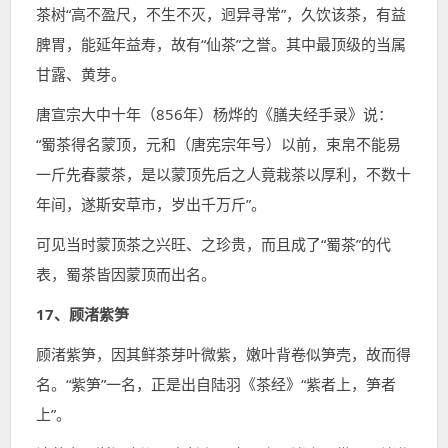
茶树“高不盈尺，不生不灭，迥异寻常”，久饮该茶，有益
脾胃，能延年益寿，故有“仙茶”之誉。其中最顶级的当属
甘露、黄芽。
唐宣宗大中十年（856年）杨烨的《膳夫经手录》说：
“蜀茶得名蒙顶，元和（唐宪宗年号）以前，束帛不能易
一斤先春蒙茶，是以蒙顶先后之人竟栽茶以厚利，不数十
年间，遂斯安草市，岁出千万斤”。
可见当时蒙顶茶之兴旺、之珍贵，而且成了“蜀茶”的代
表，蜀茶皆因蒙顶而出名。
17、顾渚紫笋
顾渚紫笋，因其鲜茶芽叶微紫，嫩叶背卷似笋壳，故而得
名。“紫笋”一名，正是出自陆羽《茶经》“紫者上，笋者
上”。