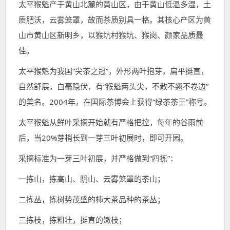
太平猴魁产于黄山北麓的黄山区，由于黄山低温多湿，土
质肥沃，云雾笼罩，故而茶质别具一格。其核心产区为黄
山市黄山区新明乡，以猴坑村猴坑、猴岗、颜家品质最
佳。
太平猴魁为我国“尖茶之冠”，外形两叶抱芽，扁平挺直，
自然舒展，白毫隐伏，有“猴魁两头尖，不散不翘不卷边”
的美名。2004年，在国际茶博会上获得“绿茶茶王”称号。
太平猴魁从鲜叶采摘开始就有严格把控，每年的谷雨前
后，当20%芽梢长到一芽三叶初展时，即可开园。
采摘标准为一芽三叶初展，并严格做到“四拣”：
一拣山，拣高山、阴山、云雾笼罩的茶山；
二拣丛，拣树势茂盛的柿大茶品种的茶丛；
三拣枝，拣粗壮，挺直的嫩枝；