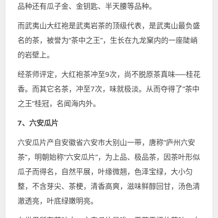
品种还有瓜子金、金钥匙、半天腰等品种。
而武夷山大红袍是武夷岩茶的顶级代表，是武夷山最负盛
名的茶，被誉为“茶中之王”，生长在九龙窠内的一座陡峭
的岩壁上。
经茶师评定，大红袍茶冲至9次，尚不脱原茶真味──桂花
香。而其它名茶，冲至7次，味就极淡。从而夺得了“茶中
之王”桂冠，名闻海内外。
7、六安瓜片
六安瓜片产自安徽省六安市大别山一带，唐称“庐州六安
茶”，明朝始称“六安瓜片”，为上品、极品茶，因茶叶形似
瓜子而得名，自然平展，叶缘微翘，色泽宝绿，大小匀
整，不含芽尖、茶梗，清香高爽，滋味鲜醇回甘，汤色清
澈透亮，叶底绿嫩明亮。