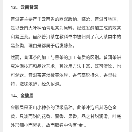
13、云南普洱
普洱茶主要产于云南省的西双版纳、临沧、普洱等地区，
是以云南大叶种晒青毛茶为原料，经过发酵加工成的散茶
和紧压茶。虽然普洱茶在教科书中被归到了六大茶类中的
黑茶类，理由是都属于后发酵茶。
然而，普洱茶的加工与黑茶的加工有质的区别。普洱茶讲
究冲泡技巧和品饮艺术，其饮用方法丰富，既可清饮，也
可混饮。普洱茶茶汤橙黄浓厚，香气高锐持久，香型独
特，滋味浓醇，经久耐泡。
14、金骏眉
金骏眉是正山小种茶的顶级品种。此茶冲泡后其汤色金
黄，具淡而甜的花香、蜜香、果香，品之甘甜润滑，叶底
外形细小而紧秀，故而取名中含有“金”。