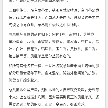
键，也是区别于其它产地单丛茶所在。
江湖中传言，在乌龙茶里，铁观音就是啤酒，台湾茶是香
槟，武夷岩茶是红酒，而单丛则是白酒。铁观音这些要在
纯淡之中寻真味，单丛则在竣烈之中探神韵。
凤凰单丛具体的品种如下：宋种1号，东方红，芝兰香，
宋种蜜香，八仙，香蜜韵，姜花香，鸭屎香，杏仁香，乌
叶，白叶，桂花香，鸭屎香，玉兰香，黄枝香，蜜兰香，
蛤古捞等等。凤凰单丛是单丛最有名的。
和所有其他名茶一样，一旦出名就意味着市面上流通的那
部分质量会逐年下降。鱼龙混杂。随着外销渠道的扩张，
假货也开始多起来。
总共就这么些产量，潮汕本地的人自己就喜欢喝，分到每
个人头上也就最多几两。因为要买到真正的凤凰单从，还
需要通过当地的朋友，正是千金易得，好茶难求。