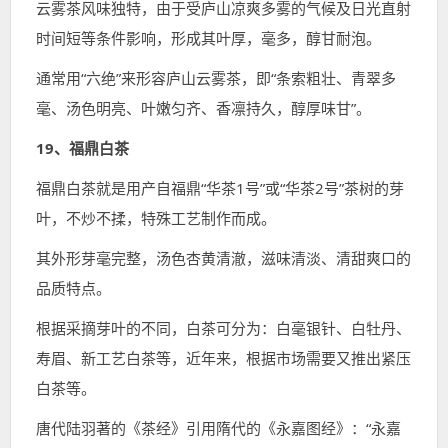
云雾茶风味独特，由于受庐山凉爽多雾的气候及日光直射
时间短等条件影响，形成其叶厚，毫多，醇甘耐泡。
通常用“六绝”来形容庐山云雾茶，即“条索粗壮、青翠多
毫、汤色明亮、叶嫩匀齐、香凛持久，醇厚味甘”。
19、福鼎白茶
福鼎白茶就是用产自福鼎“华茶1号”或“华茶2号”茶树的芽
叶，不炒不揉，特殊工艺制作而成。
其外形芽毫完整，汤色杏黄清澈，滋味清淡、清甜爽口的
品质特点。
根据采摘芽叶的不同，白茶可分为：白毫银针、白牡丹、
寿眉、新工艺白茶等，近年来，根据市场需要又推出紧压
白茶等。
唐代陆羽著的《茶经》引用隋代的《永嘉图经》：“永嘉