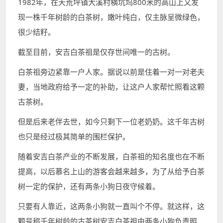
1982年，在天荒坪镇大溪村横坑坞800米的高山上又发
现一株千年树龄的白茶树，嫩叶纯白，仅主脉呈微绿色，
很少结籽。
截至目前，安吉白茶祖是仅存世间唯一的古树。
白茶祖旁边紧靠一户人家。据说以前是住着一对一对老夫
妻，当地政府给予一定的补助，让这户人家帮忙照看这颗
古茶树。
但是后来老伴去世，如今只剩下一位老奶奶。这千年古树
也只是经过极其简单的围栏保护。
随着安吉白茶产业的不断发展，白茶祖的知名度也在不断
提高，以后慕名上山的游客会越来越多，为了从给予白茶
树一定的保护，还有两条小狗日夜守候着。
只要有人靠近，这两条小狗就一直叫个不停。就这样，这
颗号称千年树龄的古茶树安吉白茶祖由两条小狗负责照