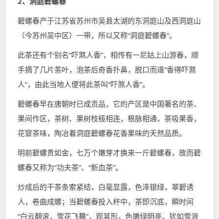
2、洞庭碧螺春
碧螺春产于江苏省苏州市吴县太湖的东洞庭山及西洞庭山
（今苏州吴中区）一带，所以又称“洞庭碧螺春”。
此茶还有个别名“吓煞人香”，相传有一尼姑上山游春，顺
手摘了几片茶叶，泡茶后奇香扑鼻，脱口而道“香得吓煞
人”，由此当地人便将此茶叫“吓煞人香”。
碧螺春早在唐朝时已成贡品，它的产区是中国著名的茶、
果间作区，茶树、果树枝桠相连，根脉相通，茶吸果香，
花窨茶味，陶冶着洞庭碧螺春花香果味的天然品质。
明前碧螺贵如金，七万个嫩芽才换来一斤碧螺春，故而碧
螺春又称为“功夫茶”、“新血茶”。
炒成后的干茶条索紧结，白毫显露，色泽银绿，翠碧诱
人，卷曲成螺；当碧螺春投入杯中，茶即沉底，瞬时间
“白云翻滚，雪花飞舞”，观其形，色嫩绿明亮，犹如雪浪