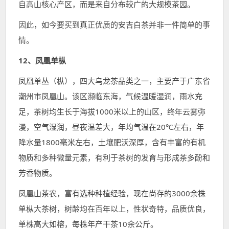
自高山核心产区，而是来自分布较广的大规模茶园。
因此，如今要买到真正优质的安吉白茶并非一件简单的事
情。
12、凤凰
单枞
凤凰单丛（枞），四大乌龙茶品类之一，主要产于广东省
潮州市凤凰山。该区濒临东海，气候温暖湿润，雨水充
足，茶树均生长于海拔1000米以上的山区，终年云雾弥
漫，空气湿润，昼夜温差大，年均气温在20℃左右，年
降水量1800毫米左右，土壤肥沃深厚，含有丰富的有机
物质和多种微量元素，有利于茶树的发育与形成茶多酚和
芳香物质。
凤凰山茶农，富有选种种植经验，现在尚存的3000余株
单枞大茶树，树龄均在百年以上，性状奇特，品质优良，
单株高大如榕，每株年产干茶10余公斤。