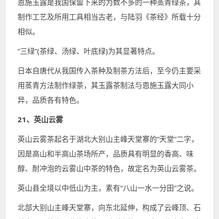
恩施玉露是我国保留下来的为数不多的一种蒸青绿茶，其
制作工艺及所用工具相当古老，与陆羽《茶经》所载十分
相似。
“三绿”(茶绿、汤绿、叶底绿)为其显著特点。
日本自唐代从我国传入茶种及制茶方法后，至今仍主要采
用蒸青方法制作绿茶，其玉露茶制法与恩施玉露大同小
异，品质各有特色。
21、英山云雾
英山云雾茶起名于湖北大别山主峰天堂寨的“天堂”二字，
因是高山和半高山茶场所产，品质具有明显的香高、味
醇、耐冲泡的云雾山中茶的特色，故定名为英山云雾茶。
英山县全境以中低山为主，素有“八山一水一分田”之说。
北部大别山主峰天堂寨，向东北延伸，构成了云峰顶、石