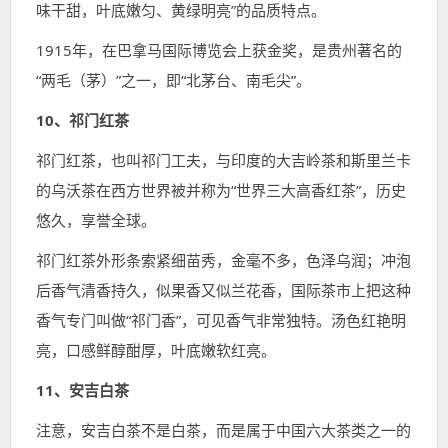
味干甜，叶底嫩匀、黄绿明亮”的品质特点。
1915年，在巴拿马国际博览会上获金奖，是贵州著名的
“两毛（茅）”之一，即“北茅台、南毛尖”。
10、祁门红茶
祁门红茶，也叫祁门工夫，与印度的大吉岭茶和斯里兰卡
的乌沃茶在西方世界被并称为“世界三大高香红茶”，历史
悠久，享誉全球。
祁门红茶外形条索紧细苗秀，金毫不多，色泽乌润；冲泡
后香气清香持久，似果香又似兰花香，国际茶市上把这种
香气专门叫做“祁门香”，可见香气非常独特。汤色红艳明
亮，口感鲜醇酣厚，叶底嫩软红亮。
11、安吉白茶
注意，安吉白茶不是白茶，而是属于中国六大茶类之一的