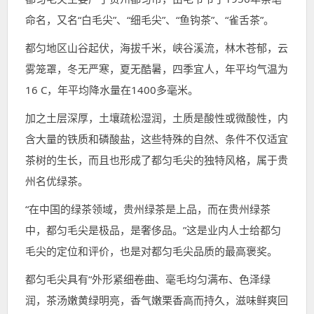
命名，又名“白毛尖”、“细毛尖”、“鱼钩茶”、“雀舌茶”。
都匀地区山谷起伏，海拔千米，峡谷溪流，林木苍郁，云
雾笼罩，冬无严寒，夏无酷暑，四季宜人，年平均气温为
16 C，年平均降水量在1400多毫米。
加之土层深厚，土壤疏松湿润，土质是酸性或微酸性，内
含大量的铁质和磷酸盐，这些特殊的自然、条件不仅适宜
茶树的生长，而且也形成了都匀毛尖的独特风格，属于贵
州名优绿茶。
“在中国的绿茶领域，贵州绿茶是上品，而在贵州绿茶
中，都匀毛尖是极品，是奢侈品。”这是业内人士给都匀
毛尖的定位和评价，也是对都匀毛尖品质的最高褒奖。
都匀毛尖具有“外形紧细卷曲、毫毛均匀满布、色泽绿
润，茶汤嫩黄绿明亮，香气嫩栗香高而持久，滋味鲜爽回